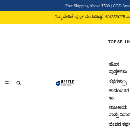
Free Shipping Above ₹500 | COD Avail
ನಿಮ್ಮ ಬೇಡಿಕೆ ಪುಸ್ತಕ ದೊರಕದಿದ್ದರೆ 9742225779 ವಾಟ್
TOP SELLI
ಹೊಸ
ಪುಸ್ತಕಗಳು
ಕಥೆಗಳು
ಕಾದಂಬರಿಗ
ಳು
ರಾಜಕೀಯ
ಮತ್ತು ವಿಮರ್
ಜೀವನ ಕಥ