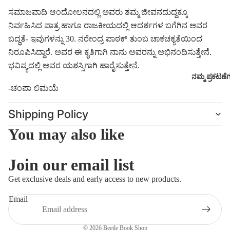
ಸಮಾಜವಾದಿ ಆಂದೋಲನದಲ್ಲಿ ಅವರು ತಮ್ಮ ಜೀವನದುದ್ದಕ್ಕೂ
ನಿರ್ವಹಿಸಿದ ಪಾತ್ರ ಹಾಗೂ ರಾಜಕೀಯದಲ್ಲಿ ಆದರ್ಶಗಳ ಬಗೆಗಿನ ಅವರ
ಬದ್ಧತೆ- ಇವುಗಳನ್ನು 30. ನರೇಂದ್ರ ಪಾಠಕ್ ತುಂಬ ಚಾಕಚಕ್ಯತೆಯಿಂದ
ನಿರೂಪಿಸಿದ್ದಾರೆ. ಅವರ ಈ ಕೃತಿಗಾಗಿ ನಾನು ಅವರನ್ನು ಅಭಿನಂದಿಸುತ್ತೇನೆ.
ಭವಿಷ್ಯದಲ್ಲಿ ಅವರ ಯಶಸ್ಸಿಗಾಗಿ ಹಾರೈಸುತ್ತೇನೆ.
ನಮ್ಮ ಪ್ರಕಟಣೆ
-ಚಂಪಾ ಲಿಮಯೆ
Shipping Policy
You may also like
Join our email list
Refund policy
Get exclusive deals and early access to new products.
Privacy policy
Email
Terms of service
Shipping policy
© 2026
Beetle Book Shop
Contact information