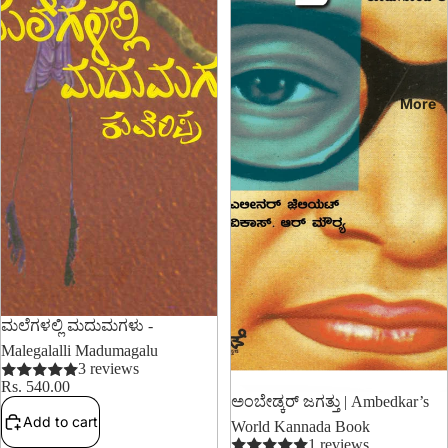
More
ಮಲೆಗಳಲ್ಲಿ ಮದುಮಗಳು -
Malegalalli Madumagalu
3 reviews
Rs. 540.00
12% OFF
ಅಂಬೇಡ್ಕರ್ ಜಗತ್ತು | Ambedkar’s
Add to cart
World Kannada Book
1 reviews