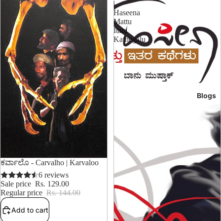
|
Haseena
Mattu
Itara
Kathegalu
Blogs
10% OFF
ಕರ್ವಾಲೊ - Carvalho | Karvaloo
6 reviews
Sale price
Rs. 129.00
Regular price
Rs. 144.00
Add to cart