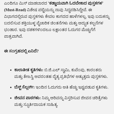
ಎಂದಿಗೂ ಮಿಸ್ ಮಾಡಬಾರದ
'ಕಡ್ಡಾಯವಾಗಿ ಓದಬೇಕಾದ ಪುಸ್ತಕಗಳ'
(Must-Read)
ವಿಶೇಷ ಪಟ್ಟಿಯನ್ನು ನಾವು ಸಿದ್ಧಪಡಿಸಿದ್ದೇವೆ. ಈ
ವಿಭಾಗದಲ್ಲಿರುವ ಪುಸ್ತಕಗಳು ಕೇವಲ ಕಾಗದದ ಹಾಳೆಗಳಲ್ಲ, ಇವು ಬದುಕನ್ನು
ಬದಲಿಸುವ ಶಕ್ತಿಯುಳ್ಳ ವೈಚಾರಿಕ ಚಿಂತನೆಗಳು ಮತ್ತು ಅದ್ಭುತ ಕಲ್ಪನೆಗಳ
ಭಂಡಾರ. ಇವು ದಶಕಗಳಿಂದಲೂ ಲಕ್ಷಾಂತರ ಓದುಗರ ಮೆಚ್ಚುಗೆಗೆ
ಪಾತ್ರವಾಗಿವೆ.
ಈ ಸಂಗ್ರಹದಲ್ಲಿ ಏನಿದೆ?
ಕಾಲಾತೀತ ಕೃತಿಗಳು:
ಬಿ.ಜಿ.ಎಲ್ ಸ್ವಾಮಿ, ಕುವೆಂಪು, ಕಾರಂತರು
ಮತ್ತು ತೇಜಸ್ವಿ ಅವರಂತಹ ದೈತ್ಯ ಪ್ರತಿಭೆಗಳ ಅತ್ಯುತ್ತಮ ಪುಸ್ತಕಗಳು.
ಬೆಸ್ಟ್ ಸೆಲ್ಲರ್ಸ್:
ಇಂದಿನ ಓದುಗರು ಅತಿ ಹೆಚ್ಚು ಇಷ್ಟಪಡುವ ಕೃತಿಗಳು.
ಜೀವನ ಪಾಠಗಳು:
ನಿಮ್ಮ ಅರಿವನ್ನು ವಿಸ್ತರಿಸುವ ಜೀವನ ಚರಿತ್ರೆಗಳು
ಮತ್ತು ಸ್ಫೂರ್ತಿದಾಯಕ ಸಾಹಿತ್ಯ.