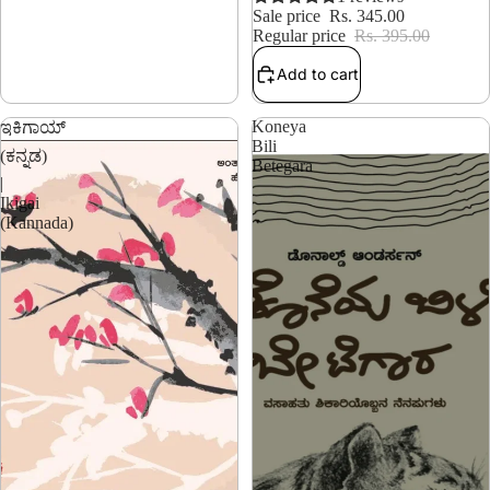
Sale price
Rs. 345.00
Regular price
Rs. 395.00
Add to cart
Koneya
ಇಕಿಗಾಯ್
Bili
(ಕನ್ನಡ)
Betegara
|
Ikigai
(Kannada)