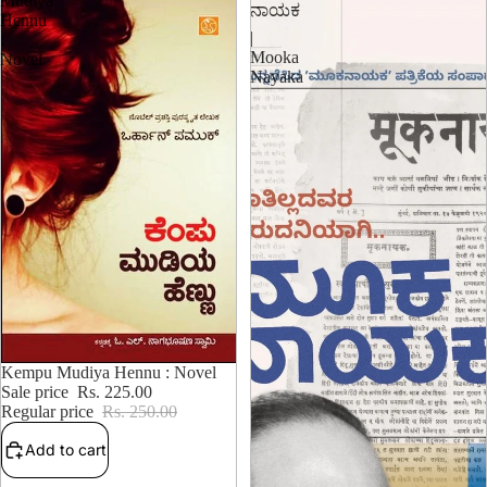
Mudiya
ನಾಯಕ
Hennu
|
:
Mooka
Novel
Nayaka
10% OFF
Kempu Mudiya Hennu : Novel
Sale price
Rs. 225.00
Regular price
Rs. 250.00
Add to cart