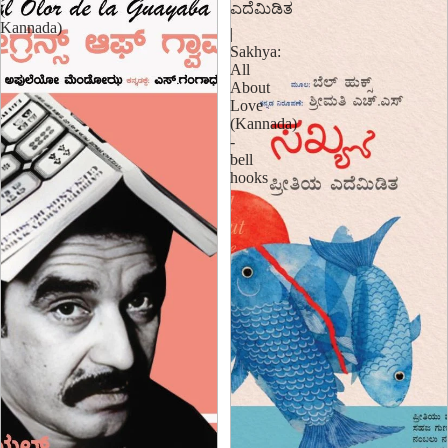
ಎದೆಮಿಡಿತ
(
Kannada)
|
Sakhya:
All
About
Love
(Kannada)
-
bell
hooks