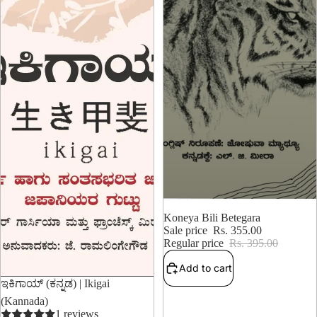
10% OFF
Koneya Bili Betegara
Sale price
Rs. 355.00
Regular price
Rs. 395.00
Add to cart
10% OFF
ಇಕಿಗಾಯ್ (ಕನ್ನಡ) | Ikigai
(Kannada)
1 reviews