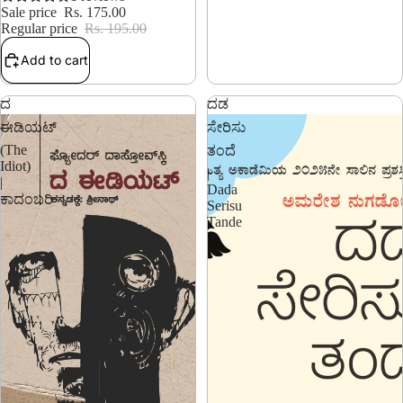
Sale price
Rs. 175.00
Regular price
Rs. 195.00
Add to cart
ದ
ದಡ
ಈಡಿಯಟ್
ಸೇರಿಸು
(The
ತಂದೆ
Idiot)
|
|
Dada
ಕಾದಂಬರಿ
Serisu
Tande