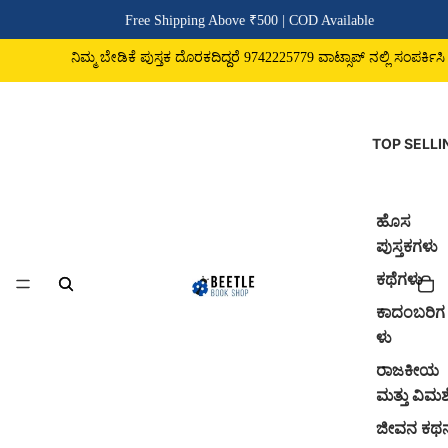
Free Shipping Above ₹500 | COD Available
ಮ ಬೇಡಿಕೆ ಪುಸ್ತಕ ದೊರಕದಿದ್ದರೆ 9742225779 ವಾಟ್ಸಾಪ್ ನಲ್ಲಿ ಸಂಪರ್ಕಿಸಿ
TOP SELLI
ಹೊಸ
ಪುಸ್ತಕಗಳು
ಕಥೆಗಳು
ಕಾದಂಬರಿಗ
ಳು
ರಾಜಕೀಯ
ಮತ್ತು ವಿಮರ್
ಜೀವನ ಕಥ