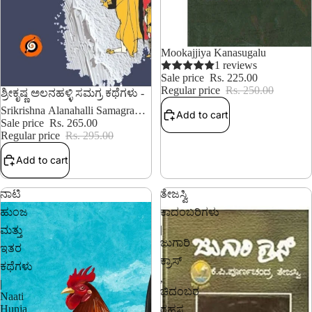
10% OFF
Mookajjiya Kanasugalu
1 reviews
Sale price
Rs. 225.00
Regular price
Rs. 250.00
10% OFF
ಶ್ರೀಕೃಷ್ಣ ಅಲನಹಳ್ಳಿ ಸಮಗ್ರ ಕಥೆಗಳು -
Srikrishna Alanahalli Samagra
Add to cart
Kathegalu
Sale price
Rs. 265.00
Regular price
Rs. 295.00
Add to cart
ನಾಟಿ
ತೇಜಸ್ವಿ
ಹುಂಜ
ಕಾದಂಬರಿಗಳು
|
ಮತ್ತು
ಜುಗಾರಿ
ಇತರ
ಕ್ರಾಸ್‌
ಕಥೆಗಳು
,
|
ಚಿದಂಬರ
Naati
Hunja
ರಹಸ್ಯ