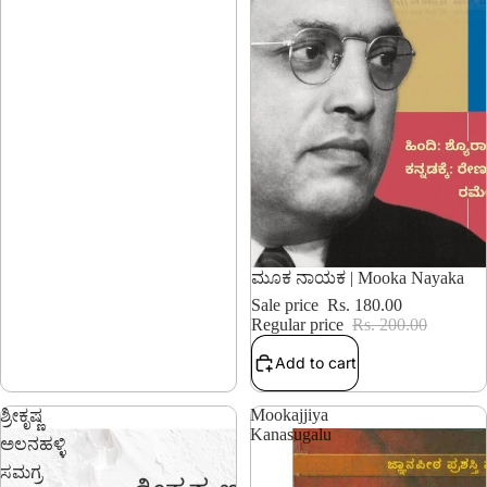
10% OFF
ಮೂಕ ನಾಯಕ | Mooka Nayaka
Sale price
Rs. 180.00
Regular price
Rs. 200.00
Add to cart
Mookajjiya
ಶ್ರೀಕೃಷ್ಣ
Kanasugalu
ಅಲನಹಳ್ಳಿ
ಸಮಗ್ರ