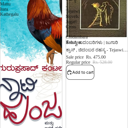
Mattu
-
Itara
Tejaswi
Kathegalu
Novels
Jugari
Cross
+
Chidambara
10% OFF
Rahasya
ತೇಜಸ್ವಿ ಕಾದಂಬರಿಗಳು | ಜುಗಾರಿ
ಕ್ರಾಸ್‌ , ಚಿದಂಬರ ರಹಸ್ಯ - Tejaswi
Novels Jugari Cross +
Sale price
Rs. 475.00
Chidambara Rahasya
Regular price
Rs. 528.00
Add to cart