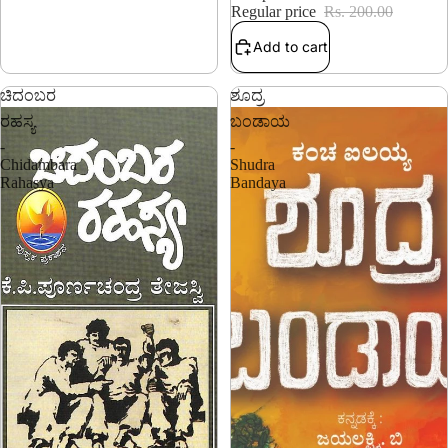
Regular price
Rs. 200.00
Add to cart
ಚಿದಂಬರ
ಶೂದ್ರ
ರಹಸ್ಯ
ಬಂಡಾಯ
-
-
Chidambara
Shudra
Rahasya
Bandaya