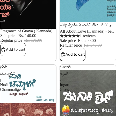
14% OFF
ಸಖ್ಯ: ಪ್ರೀತಿಯ ಎದೆಮಿಡಿತ | Sakhya:
20% OFF
Fragrance of Guava ( Kannada)
All About Love (Kannada) - bell
Sale price
Rs. 140.00
hooks
1 reviews
Regular price
Rs. 175.00
Sale price
Rs. 290.00
Regular price
Rs. 340.00
Add to cart
Add to cart
ನುಡಿ
ಜುಗಾರಿ
ಚಮ್ಮಾಳಿಗೆ
ಕ್ರಾಸ್
|
-
Nudi
Jugari
Chammalige
Cross