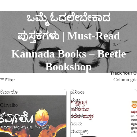
ಒಮ್ಮೆ ಓದಲೇಬೇಕಾದ
ಪುಸ್ತಕಗಳು | Must-Read
Kannada Books – Beetle
Bookshop
Track Your O
Filter
Column gri
ಕರ್ವಾಲೊ
ಹಸೀನಾ
-
ಮತ್ತು
Carvalho
ಇತರ
|
ಕಥೆಗಳು
Karvaloo
(ಬಾನು
ಮುಷ್ತಾಕ್)