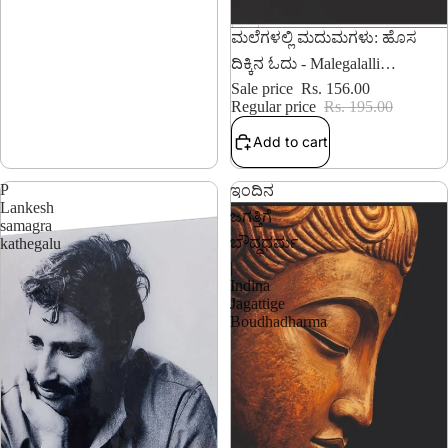
20% OFF
ಮಲೆಗಳಲ್ಲಿ ಮದುಮಗಳು: ಹೊಸ
ದಿಕ್ಕಿನ ಓದು - Malegalalli
Madumagalu: Hosa Dikkina Odu
Sale price
Rs. 156.00
Regular price
Rs. 195.00
Add to cart
P
ಇಂದಿನ
Lankesh
ಜಗತ್ತಿಗೆ
samagra
ಬೌದ್ಧಧರ್ಮ
kathegalu
|
Indina
Jagattige
Boudhadharma