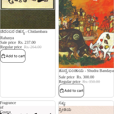
10% OFF
ಚಿದಂಬರ ರಹಸ್ಯ - Chidambara
Rahasya
Sale price
Rs. 237.00
Regular price
Rs. 264.00
Add to cart
14% OFF
ಶೂದ್ರ ಬಂಡಾಯ - Shudra Bandaya
Sale price
Rs. 300.00
Regular price
Rs. 350.00
Add to cart
Fragrance
ಸಖ್ಯ:
of
ಪ್ರೀತಿಯ
Guava