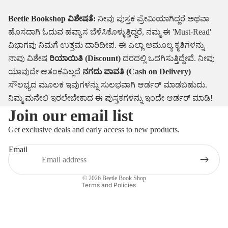
Beetle Bookshop ವಿಶೇಷತೆ:
ನೀವು ಪುಸ್ತಕ ಪ್ರೇಮಿಯಾಗಿದ್ದರೆ ಅಥವಾ
ಹೊಸದಾಗಿ ಓದುವ ಹವ್ಯಾಸ ಬೆಳೆಸಿಕೊಳ್ಳುತ್ತಿದ್ದರೆ, ನಮ್ಮ ಈ 'Must-Read'
ವಿಭಾಗವು ನಿಮಗೆ ಉತ್ತಮ ದಾರಿದೀಪ. ಈ ಎಲ್ಲಾ ಅಮೂಲ್ಯ ಕೃತಿಗಳನ್ನು
ನಾವು ವಿಶೇಷ
ರಿಯಾಯಿತಿ (Discount)
ದರದಲ್ಲಿ ಒದಗಿಸುತ್ತಿದ್ದೇವೆ. ನೀವು
ಯಾವುದೇ ಆತಂಕವಿಲ್ಲದೆ
ನಗದು ಪಾವತಿ (Cash on Delivery)
ಸೌಲಭ್ಯದ ಮೂಲಕ ಇವುಗಳನ್ನು ಸುಲಭವಾಗಿ ಆರ್ಡರ್ ಮಾಡಬಹುದು.
ನಿಮ್ಮ ಮನೇಲಿ ಇರಲೇಬೇಕಾದ ಈ ಪುಸ್ತಕಗಳನ್ನು ಇಂದೇ ಆರ್ಡರ್ ಮಾಡಿ!
Join our email list
Refund policy
Privacy policy
Get exclusive deals and early access to new products.
Terms of service
Email
Shipping policy
Contact information
© 2026
Beetle Book Shop
Terms and Policies