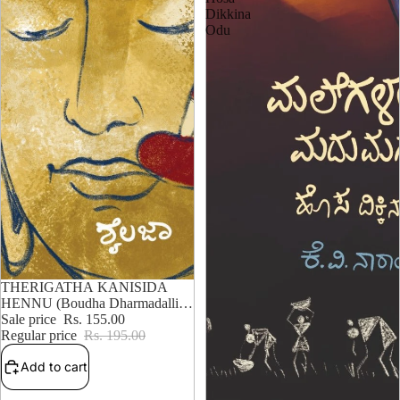
Dikkina
Odu
20% OFF
THERIGATHA KANISIDA
HENNU (Boudha Dharmadalli
Mahile)
Sale price
Rs. 155.00
Regular price
Rs. 195.00
Add to cart