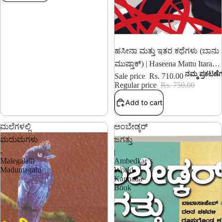
5% OFF
ಹಸೀನಾ ಮತ್ತು ಇತರ ಕಥೆಗಳು (ಬಾನು
ಮುಷ್ತಾಕ್) | Haseena Mattu Itara
ನಮ್ಮ ಪ್ರಕಟಣೆ
Kathegalu
Sale price
Rs. 710.00
Regular price
Rs. 750.00
Add to cart
ಮಲೆಗಳಲ್ಲಿ
ಅಂಬೇಡ್ಕರ್
ಮದುಮಗಳು
ಜಗತ್ತು
-
|
Malegalalli
Ambedkar’s
Madumagalu
World
Kannada
Book