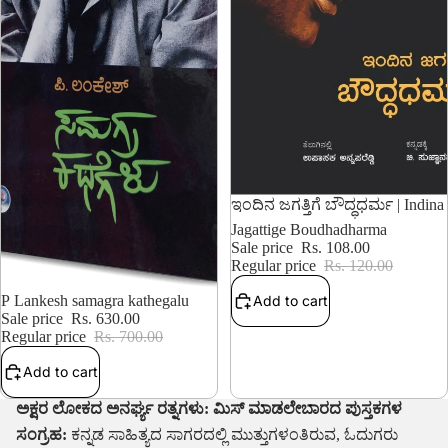
10% OFF
ಇಂದಿನ ಜಗತ್ತಿಗೆ ಬೌದ್ಧಧರ್ಮ | Indina
Jagattige Boudhadharma
Sale price
Rs. 108.00
Regular price
Rs. 120.00
10% OFF
P Lankesh samagra kathegalu
Add to cart
Sale price
Rs. 630.00
Regular price
Rs. 700.00
Add to cart
ಅಕ್ಷರ ಲೋಕದ ಅನರ್ಘ್ಯ ರತ್ನಗಳು: ಮಿಸ್ ಮಾಡಲೇಬಾರದ ಪುಸ್ತಕಗಳ
ಸಂಗ್ರಹ:
ಕನ್ನಡ ಸಾಹಿತ್ಯದ ಸಾಗರದಲ್ಲಿ ಮುತ್ತುಗಳಂತಿರುವ, ಓದುಗರು