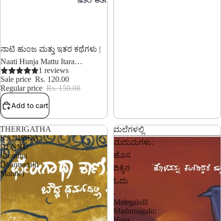
20% OFF
ನಾಟಿ ಹುಂಜ ಮತ್ತು ಇತರ ಕಥೆಗಳು |
Naati Hunja Mattu Itara
Kathegalu
1 reviews
Sale price
Rs. 120.00
Regular price
Rs. 150.00
Add to cart
THERIGATHA
ಮಲೆಗಳಲ್ಲಿ
KANISIDA
ಮದುಮಗಳು:
HENNU
ಹೊಸ
(Boudha
Dharmadalli
ದಿಕ್ಕಿನ
Mahile)
ಓದು
-
Malegalalli
Madumagalu:
Hosa