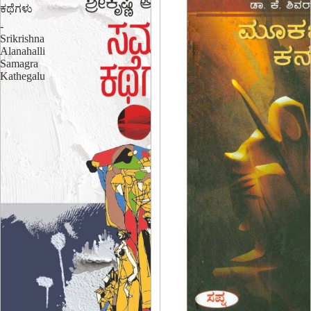
ಕಥೆಗಳು
-
Srikrishna
Alanahalli
Samagra
Kathegalu