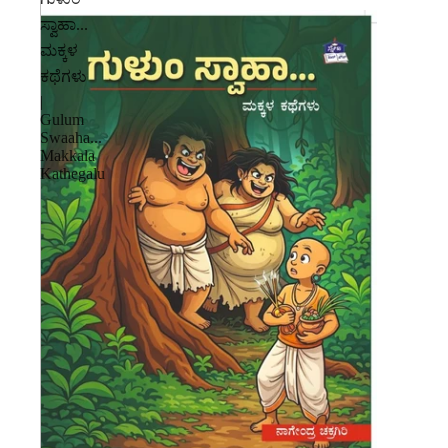
ಸ್ವಾಹಾ...
ಮಕ್ಕಳ
ಕಥೆಗಳು
|
Gulum
Swaaha...
Makkala
Kathegalu