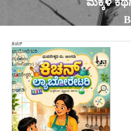
ಮಕ್ಕಳ ಕಥೆಗ
B
ಕಿಚನ್
ಲ್ಯಾಬೋರೇಟರಿ
(Kitchen
Laboratory)
–
ಭುವನೇಶ್ವರಿ
ರು.
ಅಂಗಡಿ