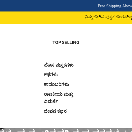
Free Shipping Above ₹500 | COD Availa
ನಿಮ್ಮ ಬೇಡಿಕೆ ಪುಸ್ತಕ ದೊರಕದಿದ್ದರೆ 9742225779 ವಾಟ್ಸಾಪ
TOP SELLING
ಹೊಸ ಪುಸ್ತಕಗಳು
ಕಥೆಗಳು
ಕಾದಂಬರಿಗಳು
ರಾಜಕೀಯ ಮತ್ತು
ವಿಮರ್ಶೆ
ಜೀವನ ಕಥನ