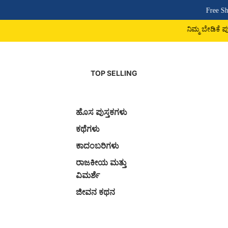
Free Shipping Abov
ನಿಮ್ಮ ಬೇಡಿಕೆ ಪುಸ್ತಕ ದೊರಕದಿದ್
TOP SELLING
ಹೊಸ ಪುಸ್ತಕಗಳು
ಕಥೆಗಳು
ಕಾದಂಬರಿಗಳು
ರಾಜಕೀಯ ಮತ್ತು
ವಿಮರ್ಶೆ
ಜೀವನ ಕಥನ