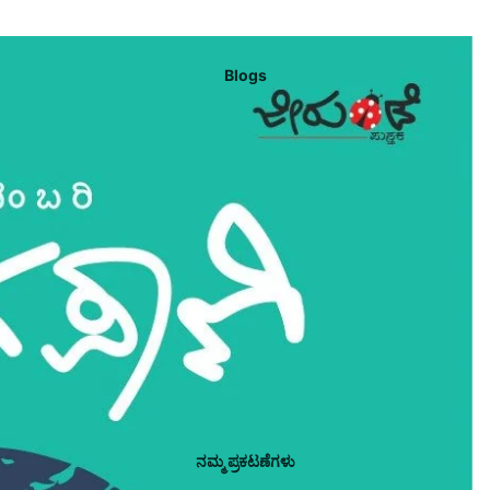
Blogs
ನಮ್ಮ ಪ್ರಕಟಣೆಗಳು