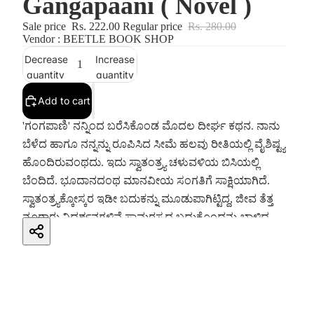
Gangapaani ( Novel )
Sale price
Rs. 222.00
Regular price
Rs. 280.00
Vendor : BEETLE BOOK SHOP
Decrease
Increase
quantity
quantity
Add to cart
'ಗಂಗಪಾಣಿ' ನನ್ನಿಂದ ಬರೆಸಿಕೊಂಡ ಮೊದಲ ದೀರ್ಘ ಕಥನ. ನಾನು
ಬೆಳೆದ ಹಾಗೂ ನನ್ನನ್ನು ರೂಪಿಸಿದ ಸೀಮೆ ಹಲವು ರೀತಿಯಲ್ಲಿ ವೈಶಿಷ್ಟ್ಯ
ಹೊಂದಿರುವಂಥದು. ಇದು ಸ್ವಾತಂತ್ರ್ಯ ಚಳುವಳಿಯ ಬಿಸಿಯಲ್ಲಿ
ಬೆಂದಿದೆ. ಭೂದಾನದಂಥ ಮಾನವೀಯ ಸಂಗತಿಗೆ ಸಾಕ್ಷಿಯಾಗಿದೆ.
ಸ್ವಾತಂತ್ರ್ಯಕ್ಕೋಸ್ಕರ ಇಡೀ ಬದುಕನ್ನು ಮೂಡುಪಾಗಿಟ್ಟಿದ್ದ, ಜೀವ ತೆತ್ತ
ನೂರಾರು ನಿದರ್ಶನಗಳಿವೆ.ಸಾಮರಸ್ಯದ ಬದುಕೊಂದನ್ನು ಬಾಳಿದ
ತಾತಯ್ಯನಂಥ ಸಂತನ ಹೆಜ್ಜೆಗಳು ಈ ಇಲ್ಲಿವೆ. ತತ್ವಲೋಕದ ದಟ್ಟ
ದಾರಿಗಳಿವೆ. ಇಲ್ಲಿನ ಜಾನಪದ ಹಾಗೂ ಕೃಷಿ ಬದುಕಿನ ಒಡನಾಟದ
ವೈಭವಕ್ಕೆ ಸಾಕ್ಷಿಗಳಿವೆ. ಜುಂಜಪ್ಪನ ಕಾವ್ಯದಂಥ ಮಹಾಕಾವ್ಯ ಈ
ಮಣ್ಣಿನಿಂದ ಚಿಗುರಿದೆ. ಮದಲಿಂಗನ ಕಣಿವೆಯ ಐತಿಹ್ಯವಿದೆ.
ಅದೇರೀತಿ ಅಪಾರ ಜೀವ ಸಂಕುಲವನ್ನು ಪೊರೆಯುತ್ತಿದ್ದ ತುಂಬಾ