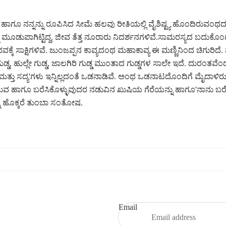
ಾಗೂ ನನ್ನನ್ನು ರೂಪಿಸಿದ ಸೀಮೆ ಹಲವು ರೀತಿಯಲ್ಲಿ ವೈಶಿಷ್ಟ್ಯ ಹೊಂದಿರುವಂಥದು
್ನು ಮೂಡುಪಾಗಿಟ್ಟಿದ್ದ, ಜೀವ ತೆತ್ತ ನೂರಾರು ನಿದರ್ಶನಗಳಿವೆ.ಸಾಮರಸ್ಯದ ಬದುಕೊ
ಕ್ಕೆ ಸಾಕ್ಷಿಗಳಿವೆ. ಜುಂಜಪ್ಪನ ಕಾವ್ಯದಂಥ ಮಹಾಕಾವ್ಯ ಈ ಮಣ್ಣಿನಿಂದ ಚಿಗುರ
ುಡ್ಡ, ಹುಲ್ಲೇ ಗುಡ್ಡ, ಜಾಲಗಿರಿ ಗುಡ್ಡ ಮುಂತಾದ ಗುಡ್ಡಗಳ ಸಾಲೇ ಇದೆ. ದುರಂತವೆಂದ
್ತು ಸದ್ಯ'ಗಳು ಇನ್ನಿಲ್ಲದಂತೆ ಒಡನಾಡಿವೆ. ಅಂಥ ಒಡನಾಟದೊಂದಿಗೆ ಮೈದಾಳಿರುವ
ವ ಹಾಗೂ ಬರೆಸಿಕೊಳ್ಳುವುದರ ನಡುವಿನ ಖುಷಿಯ ಗೆರೆಯನ್ನು ಹಾಗೂ'ನಾನು ಬರೆದೆ ಅ
ನೂ ಹೊಕ್ಕರೆ ತುಂಬಾ ಸಂತೋಷ.
Refund policy
Privacy policy
Terms of service
Email
Shipping policy