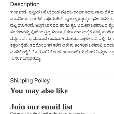
Description
'ಗಂಗಪಾಣಿ' ನನ್ನಿಂದ ಬರೆಸಿಕೊಂಡ ಮೊದಲ ದೀರ್ಘ ಕಥನ. ನಾನು ಬೆಳೆದ ಹ
ಮಾನವೀಯ ಸಂಗತಿಗೆ ಸಾಕ್ಷಿಯಾಗಿದೆ. ಸ್ವಾತಂತ್ರ್ಯಕ್ಕೋಸ್ಕರ ಇಡೀ ಬದುಕನ
ದಟ್ಟ ದಾರಿಗಳಿವೆ. ಇಲ್ಲಿನ ಜಾನಪದ ಹಾಗೂ ಕೃಷಿ ಬದುಕಿನ ಒಡನಾಟದ ವೈಭವ
ಸಂಕುಲವನ್ನು ಪೊರೆಯುತ್ತಿದ್ದ ತುಂಬಾ ವಿಶೇಷವಾದ ಮಲ್ಲಿಗೆ ಗುಡ್ಡ, ಹಂದಿ ಗ
ನನ್ನಂಥವನನ್ನು ಮಾಯದ ಗಾಯವಾಗಿ ನೋಯುಸುತ್ತಲೇ ಇದೆ. ಇಲ್ಲಿ 'ಗತ 'ಮತ
ತತ್ತರಿಸಿದ್ದೇನೆ. ಇದರೊಂದಿಗಿನ ಕಳೆದ ಆರೇಳು ತಿಂಗಳಿನ ಒಡನಾಟ ಬರಯು
ಮಾಡಿಕೊಟ್ಟಿದೆ. ಹಿಂಗೆ ಬರೆಸಿಕೊಂಡ 'ಗಂಗಪಾಣಿ'ಯ ಲೋಕ ನಿಮ್ಮಳಗನ್
-ಎಸ್. ಗಂಗಾಧರಯ್ಯ
Shipping Policy
You may also like
Join our email list
Get exclusive deals and early access to new products.