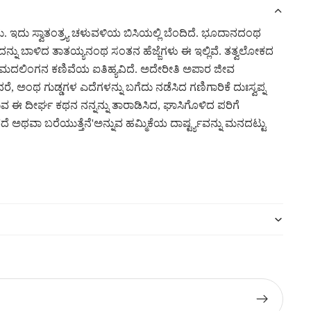
. ಇದು ಸ್ವಾತಂತ್ರ್ಯ ಚಳುವಳಿಯ ಬಿಸಿಯಲ್ಲಿ ಬೆಂದಿದೆ. ಭೂದಾನದಂಥ
ಂದನ್ನು ಬಾಳಿದ ತಾತಯ್ಯನಂಥ ಸಂತನ ಹೆಜ್ಜೆಗಳು ಈ ಇಲ್ಲಿವೆ. ತತ್ವಲೋಕದ
ಿದೆ. ಮದಲಿಂಗನ ಕಣಿವೆಯ ಐತಿಹ್ಯವಿದೆ. ಅದೇರೀತಿ ಅಪಾರ ಜೀವ
ರೆ, ಅಂಥ ಗುಡ್ಡಗಳ ಎದೆಗಳನ್ನು ಬಗೆದು ನಡೆಸಿದ ಗಣಿಗಾರಿಕೆ ದುಃಸ್ವಪ್ನ
 ಈ ದೀರ್ಘ ಕಥನ ನನ್ನನ್ನು ತಾರಾಡಿಸಿದ, ಘಾಸಿಗೊಳಿದ ಪರಿಗೆ
ಥವಾ ಬರೆಯುತ್ತೆನೆ'ಅನ್ನುವ ಹಮ್ಮಿಕೆಯ ದಾರ್ಷ್ಟ್ಯವನ್ನು ಮನದಟ್ಟು