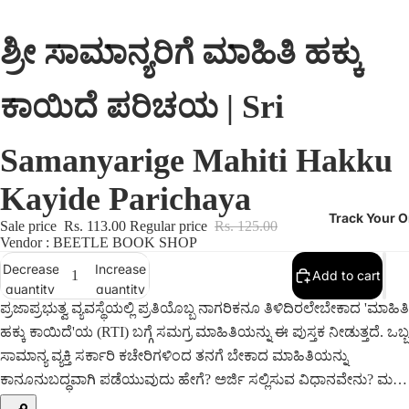
ಶ್ರೀ ಸಾಮಾನ್ಯರಿಗೆ ಮಾಹಿತಿ ಹಕ್ಕು
ಕಾಯಿದೆ ಪರಿಚಯ | Sri
Samanyarige Mahiti Hakku
Kayide Parichaya
Track Your O
Sale price
Rs. 113.00
Regular price
Rs. 125.00
Vendor : BEETLE BOOK SHOP
Decrease
Increase
Add to cart
quantity
quantity
ಪ್ರಜಾಪ್ರಭುತ್ವ ವ್ಯವಸ್ಥೆಯಲ್ಲಿ ಪ್ರತಿಯೊಬ್ಬ ನಾಗರಿಕನೂ ತಿಳಿದಿರಲೇಬೇಕಾದ 'ಮಾಹಿತಿ
ಹಕ್ಕು ಕಾಯಿದೆ'ಯ (RTI) ಬಗ್ಗೆ ಸಮಗ್ರ ಮಾಹಿತಿಯನ್ನು ಈ ಪುಸ್ತಕ ನೀಡುತ್ತದೆ. ಒಬ್ಬ
ಸಾಮಾನ್ಯ ವ್ಯಕ್ತಿ ಸರ್ಕಾರಿ ಕಚೇರಿಗಳಿಂದ ತನಗೆ ಬೇಕಾದ ಮಾಹಿತಿಯನ್ನು
ಕಾನೂನುಬದ್ಧವಾಗಿ ಪಡೆಯುವುದು ಹೇಗೆ? ಅರ್ಜಿ ಸಲ್ಲಿಸುವ ವಿಧಾನವೇನು? ಮತ್ತು
ಈ ಕಾಯಿದೆಯ ಪ್ರಯೋಜನಗಳೇನು ಎಂಬುದನ್ನು ಅತ್ಯಂತ ಸರಳವಾಗಿ ಮತ್ತು