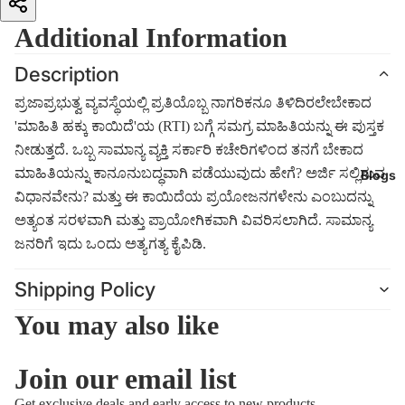
ಪ್ರಾಯೋಗಿಕವಾಗಿ ವಿವರಿಸಲಾಗಿದೆ. ಸಾಮಾನ್ಯ ಜನರಿಗೆ ಇದು ಒಂದು ಅತ್ಯಗತ್ಯ
Additional Information
ಕೈಪಿಡಿ.
Description
ಪ್ರಜಾಪ್ರಭುತ್ವ ವ್ಯವಸ್ಥೆಯಲ್ಲಿ ಪ್ರತಿಯೊಬ್ಬ ನಾಗರಿಕನೂ ತಿಳಿದಿರಲೇಬೇಕಾದ
'ಮಾಹಿತಿ ಹಕ್ಕು ಕಾಯಿದೆ'ಯ (RTI) ಬಗ್ಗೆ ಸಮಗ್ರ ಮಾಹಿತಿಯನ್ನು ಈ ಪುಸ್ತಕ
ನೀಡುತ್ತದೆ. ಒಬ್ಬ ಸಾಮಾನ್ಯ ವ್ಯಕ್ತಿ ಸರ್ಕಾರಿ ಕಚೇರಿಗಳಿಂದ ತನಗೆ ಬೇಕಾದ
ಮಾಹಿತಿಯನ್ನು ಕಾನೂನುಬದ್ಧವಾಗಿ ಪಡೆಯುವುದು ಹೇಗೆ? ಅರ್ಜಿ ಸಲ್ಲಿಸುವ
Blogs
ವಿಧಾನವೇನು? ಮತ್ತು ಈ ಕಾಯಿದೆಯ ಪ್ರಯೋಜನಗಳೇನು ಎಂಬುದನ್ನು
ಅತ್ಯಂತ ಸರಳವಾಗಿ ಮತ್ತು ಪ್ರಾಯೋಗಿಕವಾಗಿ ವಿವರಿಸಲಾಗಿದೆ. ಸಾಮಾನ್ಯ
ಜನರಿಗೆ ಇದು ಒಂದು ಅತ್ಯಗತ್ಯ ಕೈಪಿಡಿ.
Shipping Policy
You may also like
Join our email list
Refund policy
Get exclusive deals and early access to new products.