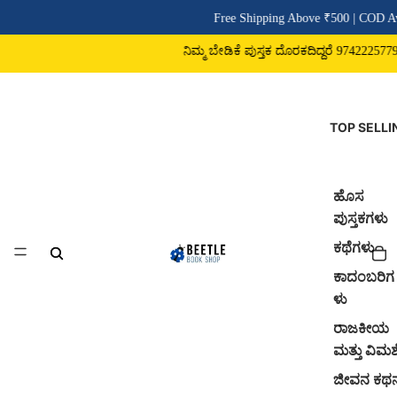
Free Shipping Above ₹500 | COD Av
ನಿಮ್ಮ ಬೇಡಿಕೆ ಪುಸ್ತಕ ದೊರಕದಿದ್ದರೆ 9742225779 ವ
TOP SELLI
ಹೊಸ
ಪುಸ್ತಕಗಳು
ಕಥೆಗಳು
ಕಾದಂಬರಿಗ
ಳು
ರಾಜಕೀಯ
ಮತ್ತು ವಿಮರ್
ಜೀವನ ಕಥ