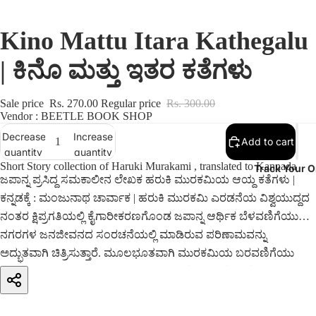
Kino Mattu Itara Kathegalu
| ಕಿನೊ ಮತ್ತು ಇತರ ಕತೆಗಳು
Sale price
Rs. 270.00
Regular price
Rs. 300.00
Vendor : BEETLE BOOK SHOP
Decrease
Increase
Add to cart
quantity
quantity
Short Story collection of Haruki Murakami , translated to Kannada
Track Your O
ಜಪಾನ್ನ ಪ್ರಸಿದ್ದ ಸಮಕಾಲೀನ ಲೇಖಕ ಹರುಕಿ ಮುರಕಮಿಯ ಆಯ್ದ ಕತೆಗಳು |
ಕನ್ನಡಕ್ಕೆ : ಮಂಜುನಾಥ ಚಾರ್ವಾಕ | ಹರುಕಿ ಮುರಕಮಿ ಎರಡನೆಯ ವಿಶ್ವಯುದ್ದದ
ನಂತರ ಕ್ಷಿಪ್ರಗತಿಯಲ್ಲಿ ಕೈಗಾರೀಕರಣಗೊಂಡ ಜಪಾನ್ನ ಆರ್ಥಿಕ ಬೆಳವಣಿಗೆಯು
ನಗರಗಳ ಜನಜೀವನದ ಸಂರಚನೆಯಲ್ಲಿ ಮಾಡಿರುವ ಪರಿಣಾಮವನ್ನು
ಅದ್ಭುತವಾಗಿ ಚಿತ್ರಿಸುತ್ತಾರೆ. ಮೂಲಭೂತವಾಗಿ ಮುರಕಮಿಯ ಬರವಣಿಗೆಯು
ಜಪಾನಿನ ಸಮುದಾಯ ಸಂಸ್ಕೃತಿಯಿಂದ ತಪ್ಪಿಸಿಕೊಂಡು ಹೆಚ್ಚು ವೈಯಕ್ತಿಕ
ಜೀವನಶೈಲಿಯನ್ನು ಶೋಧಿಸುತ್ತದೆ.