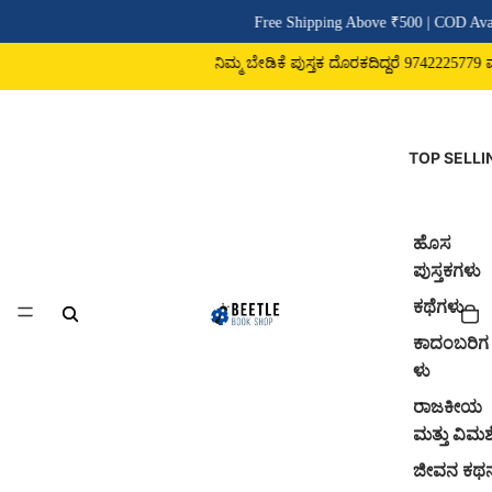
Free Shipping Above ₹500 | COD Avai
ನಿಮ್ಮ ಬೇಡಿಕೆ ಪುಸ್ತಕ ದೊರಕದಿದ್ದರೆ 9742225779 ವಾಟ
TOP SELLI
ಹೊಸ
ಪುಸ್ತಕಗಳು
ಕಥೆಗಳು
ಕಾದಂಬರಿಗ
ಳು
ರಾಜಕೀಯ
ಮತ್ತು ವಿಮರ್
ಜೀವನ ಕಥ