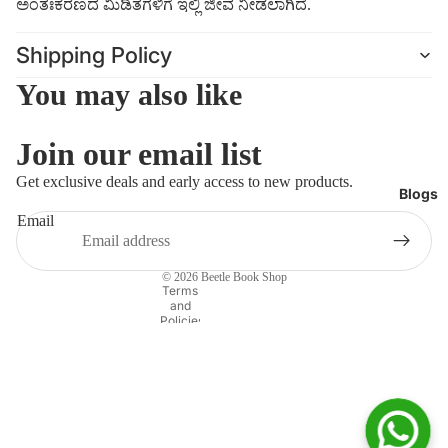
ಅಂತಃಕರಣದ ಮಿಡಿತಗಳಿಗೆ ಇಲ್ಲಿ ಜೀವ ನೀಡಲಾಗಿದೆ.
Shipping Policy
You may also like
Join our email list
Refund policy
Get exclusive deals and early access to new products.
Blogs
Privacy policy
Email
Terms of service
Shipping policy
© 2026
Beetle Book Shop
Contact information
Terms
and
Policies