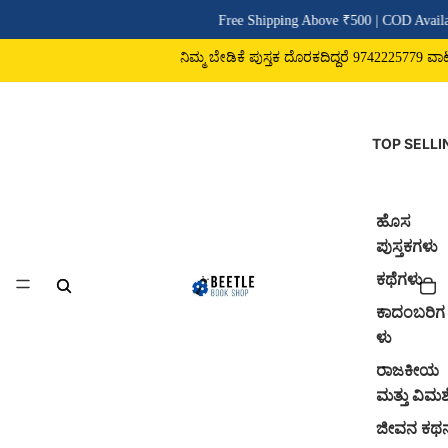
Free Shipping Above ₹500 | COD Availa
ನಿಮ್ಮ ಬೇಡಿಕೆ ಪುಸ್ತಕ ದೊರಕದಿದ್ದರೆ 9742225779 ವಾಟ್ಸ
TOP SELLI
ಹೊಸ
ಪುಸ್ತಕಗಳು
ಕಥೆಗಳು
ಕಾದಂಬರಿಗ
ಳು
ರಾಜಕೀಯ
ಮತ್ತು ವಿಮರ್
ಜೀವನ ಕಥ