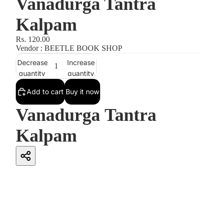
Vanadurga Tantra
Kalpam
Rs. 120.00
Vendor : BEETLE BOOK SHOP
Decrease
Increase
quantity
quantity
Add to cart
Buy it now
Vanadurga Tantra
Kalpam