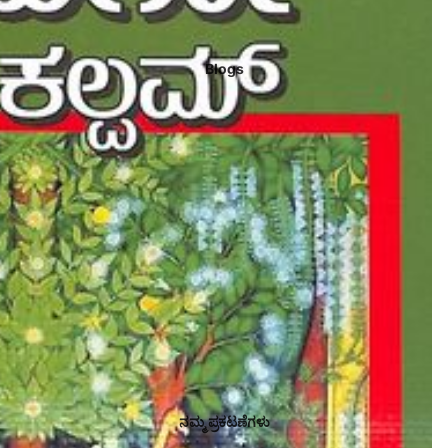
Blogs
ನಮ್ಮ ಪ್ರಕಟಣೆಗಳು