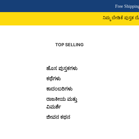
Free Shipping Above ₹500 | CO
ನಿಮ್ಮ ಬೇಡಿಕೆ ಪುಸ್ತಕ ದೊರಕದಿದ್ದರೆ 9742225779
TOP SELLING
ಹೊಸ ಪುಸ್ತಕಗಳು
ಕಥೆಗಳು
ಕಾದಂಬರಿಗಳು
ರಾಜಕೀಯ ಮತ್ತು
ವಿಮರ್ಶೆ
ಜೀವನ ಕಥನ