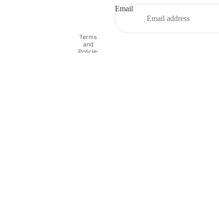
Terms of service
Email
Shipping policy
Contact information
Terms
and
Policies