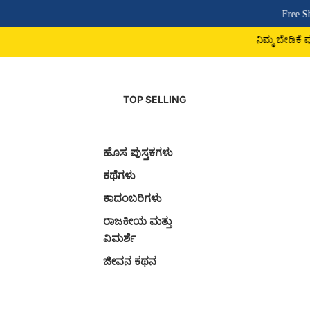
Free Shipping Above
ನಿಮ್ಮ ಬೇಡಿಕೆ ಪುಸ್ತಕ ದೊರಕದಿದ್ದರ
TOP SELLING
ಹೊಸ ಪುಸ್ತಕಗಳು
ಕಥೆಗಳು
ಕಾದಂಬರಿಗಳು
ರಾಜಕೀಯ ಮತ್ತು
ವಿಮರ್ಶೆ
ಜೀವನ ಕಥನ