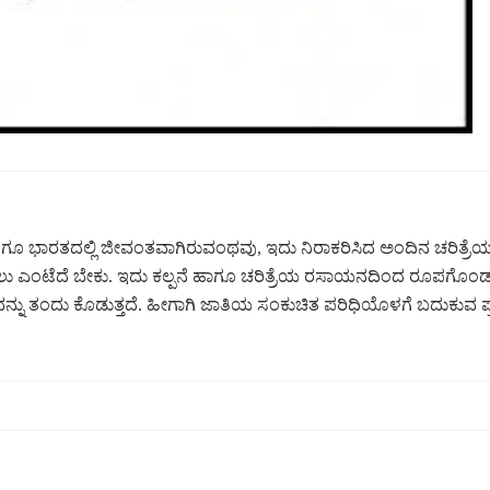
ೂ ಭಾರತದಲ್ಲಿ ಜೀವಂತವಾಗಿರುವಂಥವು, ಇದು ನಿರಾಕರಿಸಿದ ಅಂದಿನ ಚರಿತ್ರೆಯ 
ದಲು ಎಂಟೆದೆ ಬೇಕು. ಇದು ಕಲ್ಪನೆ ಹಾಗೂ ಚರಿತ್ರೆಯ ರಸಾಯನದಿಂದ ರೂಪಗೊ
ತಂದು ಕೊಡುತ್ತದೆ. ಹೀಗಾಗಿ ಜಾತಿಯ ಸಂಕುಚಿತ ಪರಿಧಿಯೊಳಗೆ ಬದುಕುವ ಪ್ರತಿ
Refund policy
Privacy policy