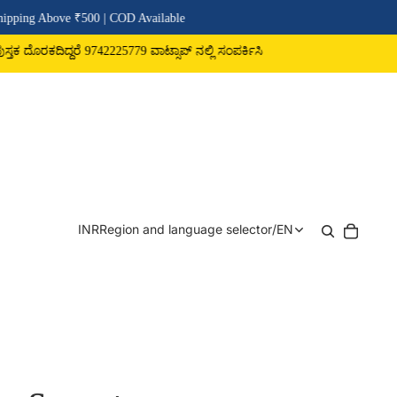
 ₹500 | COD Available
ೆ 9742225779 ವಾಟ್ಸಾಪ್ ನಲ್ಲಿ ಸಂಪರ್ಕಿಸಿ
INR
Region and language selector
/
EN