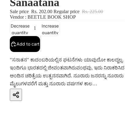
Sanaatana
Sale price
Rs. 202.00
Regular price
Rs. 225.00
Vendor : BEETLE BOOK SHOP
Decrease
Increase
quantity
quantity
Add to cart
"ಸನಾತನ" ಕಾದಂಬರಿಯಲ್ಲಿನ ಘಟನೆಗಳು ಯಾವುದೋ ಕಾಲದ್ದಲ್ಲ.
ಇಂದಿಗೂ ಭಾರತದಲ್ಲಿ ಜೀವಂತವಾಗಿರುವಂಥವು, ಇದು ನಿರಾಕರಿಸಿದ
ಅಂದಿನ ಚರಿತ್ರೆಯ ಉತ್ಪನನವಾಗಿದೆ. ನೂರಾರು ಜನರನ್ನು ನೂರಾರು
ಮೈಲುಗಳವರೆಗೆ ಮತ್ತು ನೂರಾರು ವರ್ಷಗಳ ಕಾಲ
ವ್ಯಾಪಿಸಿಕೊಂಡಿರುವ ಈ ಕಾದಂಬರಿಯನ್ನು ಓದಲು ಎಂಟೆದೆ ಬೇಕು.
ಇದು ಕಲ್ಪನೆ ಹಾಗೂ ಚರಿತ್ರೆಯ ರಸಾಯನದಿಂದ ರೂಪಗೊಂಡ
ಸತ್ಯದ ಒಂದು ಹೊಸ ಪ್ರಯೋಗವಾಗಿದೆ. ಶರಣಕುಮಾರ
ಲಿಂಬಾಳೆಯವರ ಸನಾತನ ಕಾದಂಬರಿಯು ವ್ಯಾಪಕವಾದ ಸಾಮಾಜಿಕ
ಅರಿವನ್ನು ತಂದು ಕೊಡುತ್ತದೆ. ಹೀಗಾಗಿ ಜಾತಿಯ ಸಂಕುಚಿತ
ಪರಿಧಿಯೊಳಗೆ ಬದುಕುವ ಪ್ರತಿಯೊಬ್ಬರಿಗೂ ಇದು ಹರಿತವಾದ