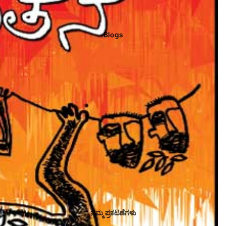
Blogs
ನಮ್ಮ ಪ್ರಕಟಣೆಗಳು