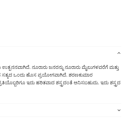
ಉತ್ಪನನವಾಗಿದೆ. ನೂರಾರು ಜನರನ್ನು ನೂರಾರು ಮೈಲುಗಳವರೆಗೆ ಮತ್ತು
ಂಡ ಸತ್ಯದ ಒಂದು ಹೊಸ ಪ್ರಯೋಗವಾಗಿದೆ. ಶರಣಕುಮಾರ
ಯೊಬ್ಬರಿಗೂ ಇದು ಹರಿತವಾದ ಶಸ್ತ್ರದಂತೆ ಅನಿಸಬಹುದು. ಇದು ಶಸ್ತ್ರದ