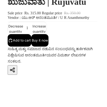
ಋಜುವಾತು | Rujuvatu
Sale price
Rs. 315.00
Regular price
Rs. 350.00
Vendor : ಯು.ಆರ್ ಅನಂತಮೂರ್ತಿ / U R Ananthmurthy
Decrease
Increase
quantity
quantity
Add to cart
Buy it now
ಸಾಹಿತ್ಯ ಮತ್ತು ಸಮಾಜದ ನಡುವಿನ ಸಂಬಂಧವನ್ನು ತಾರ್ಕಿಕವಾಗಿ
ವಿಶ್ಲೇಷಿಸುವ ಅನಂತಮೂರ್ತಿಯವರ ವಿಮರ್ಶಾ ಲೇಖನಗಳ
ಸಂಕಲನ.