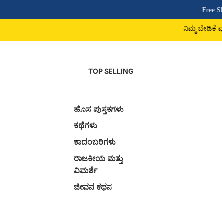
Free Shipping Above
ನಿಮ್ಮ ಬೇಡಿಕೆ ಪುಸ್ತಕ ದೊರಕದಿದ್ದರ
TOP SELLING
ಹೊಸ ಪುಸ್ತಕಗಳು
ಕಥೆಗಳು
ಕಾದಂಬರಿಗಳು
ರಾಜಕೀಯ ಮತ್ತು
ವಿಮರ್ಶೆ
ಜೀವನ ಕಥನ