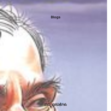
Blogs
ನಮ್ಮ ಪ್ರಕಟಣೆಗಳು