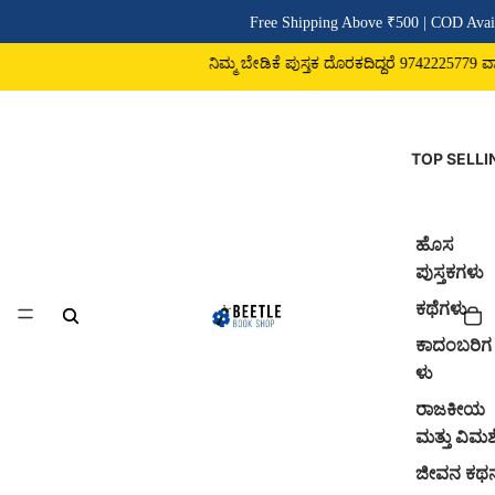
Free Shipping Above ₹500 | COD Avail
ನಿಮ್ಮ ಬೇಡಿಕೆ ಪುಸ್ತಕ ದೊರಕದಿದ್ದರೆ 9742225779 ವಾಟ್
TOP SELLI
ಹೊಸ
ಪುಸ್ತಕಗಳು
ಕಥೆಗಳು
ಕಾದಂಬರಿಗ
ಳು
ರಾಜಕೀಯ
ಮತ್ತು ವಿಮರ್
ಜೀವನ ಕಥ