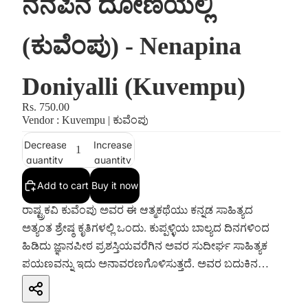
ನೆನಪಿನ ದೋಣಿಯಲ್ಲಿ
(ಕುವೆಂಪು) - Nenapina
Doniyalli (Kuvempu)
Rs. 750.00
Vendor : Kuvempu | ಕುವೆಂಪು
Decrease
Increase
quantity
quantity
Add to cart
Buy it now
ರಾಷ್ಟ್ರಕವಿ ಕುವೆಂಪು ಅವರ ಈ ಆತ್ಮಕಥೆಯು ಕನ್ನಡ ಸಾಹಿತ್ಯದ
ಅತ್ಯಂತ ಶ್ರೇಷ್ಠ ಕೃತಿಗಳಲ್ಲಿ ಒಂದು. ಕುಪ್ಪಳ್ಳಿಯ ಬಾಲ್ಯದ ದಿನಗಳಿಂದ
ಹಿಡಿದು ಜ್ಞಾನಪೀಠ ಪ್ರಶಸ್ತಿಯವರೆಗಿನ ಅವರ ಸುದೀರ್ಘ ಸಾಹಿತ್ಯಕ
ಪಯಣವನ್ನು ಇದು ಅನಾವರಣಗೊಳಿಸುತ್ತದೆ. ಅವರ ಬದುಕಿನ
ಏರಿಳಿತಗಳು ಮತ್ತು ಸಾಂಸ್ಕೃತಿಕ ಇತಿಹಾಸವನ್ನು ತಿಳಿಯಲು
ಇದೊಂದು ಅದ್ಭುತ ಕೃತಿ.