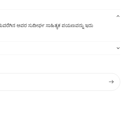
ರಶಸ್ತಿಯವರೆಗಿನ ಅವರ ಸುದೀರ್ಘ ಸಾಹಿತ್ಯಕ ಪಯಣವನ್ನು ಇದು