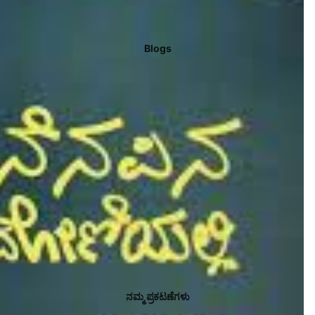
Blogs
ನಮ್ಮ ಪ್ರಕಟಣೆಗಳು