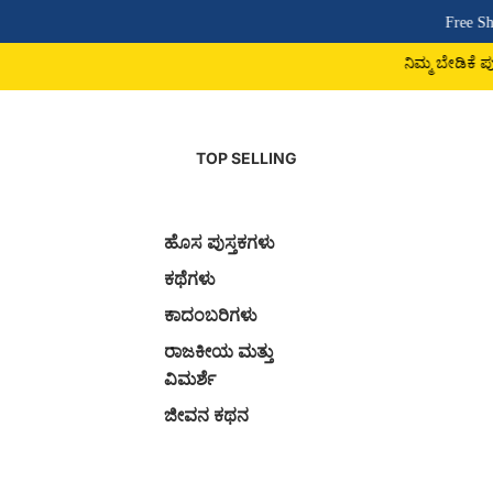
Free Shipping Abov
ನಿಮ್ಮ ಬೇಡಿಕೆ ಪುಸ್ತಕ ದೊರಕದಿದ್
TOP SELLING
ಹೊಸ ಪುಸ್ತಕಗಳು
ಕಥೆಗಳು
ಕಾದಂಬರಿಗಳು
ರಾಜಕೀಯ ಮತ್ತು
ವಿಮರ್ಶೆ
ಜೀವನ ಕಥನ