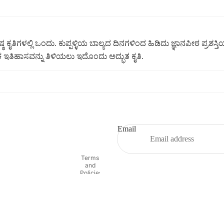
ೇಷ್ಠ ಕೃತಿಗಳಲ್ಲಿ ಒಂದು. ಕುಪ್ಪಳ್ಳಿಯ ಬಾಲ್ಯದ ದಿನಗಳಿಂದ ಹಿಡಿದು ಜ್ಞಾನಪೀಠ ಪ್
 ಇತಿಹಾಸವನ್ನು ತಿಳಿಯಲು ಇದೊಂದು ಅದ್ಭುತ ಕೃತಿ.
Refund policy
Privacy policy
Terms of service
Email
Shipping policy
Contact information
Terms
and
Policies