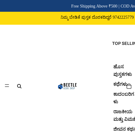
Free Shipping Above ₹500 | COD Ava
ನಿಮ್ಮ ಬೇಡಿಕೆ ಪುಸ್ತಕ ದೊರಕದಿದ್ದರೆ 9742225779 ವಾ
TOP SELLI
ಹೊಸ
ಪುಸ್ತಕಗಳು
ಕಥೆಗಳು
ಕಾದಂಬರಿಗ
ಳು
ರಾಜಕೀಯ
ಮತ್ತು ವಿಮರ್
ಜೀವನ ಕಥ