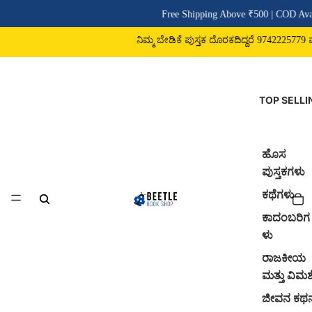
Free Shipping Above ₹500 | COD Avai
ನಿಮ್ಮ ಬೇಡಿಕೆ ಪುಸ್ತಕ ದೊರಕದಿದ್ದರೆ 9742225779 ವಾಟ
TOP SELLI
ಹೊಸ
ಪುಸ್ತಕಗಳು
ಕಥೆಗಳು
ಕಾದಂಬರಿಗ
ಳು
ರಾಜಕೀಯ
ಮತ್ತು ವಿಮರ್
ಜೀವನ ಕಥ