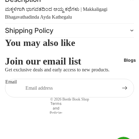
ಮಕ್ಕಳಿಗಾಗಿ ಭಾಗವತದಿಂದ ಆಯ್ದ ಕಥೆಗಳು | Makkaligagi
Bhagavathadinda Ayda Kathegalu
Shipping Policy
You may also like
Join our email list
Blogs
Refund policy
Get exclusive deals and early access to new products.
Privacy policy
Email
Terms of service
Shipping policy
© 2026
Beetle Book Shop
Contact information
Terms
and
Policies