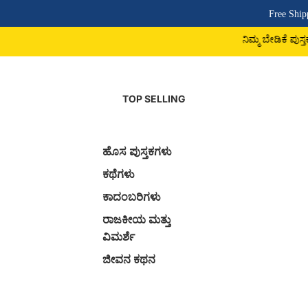
Free Shipping Above ₹500 | 
ನಿಮ್ಮ ಬೇಡಿಕೆ ಪುಸ್ತಕ ದೊರಕದಿದ್ದರೆ 9742225
TOP SELLING
ಹೊಸ ಪುಸ್ತಕಗಳು
ಕಥೆಗಳು
ಕಾದಂಬರಿಗಳು
ರಾಜಕೀಯ ಮತ್ತು
ವಿಮರ್ಶೆ
ಜೀವನ ಕಥನ