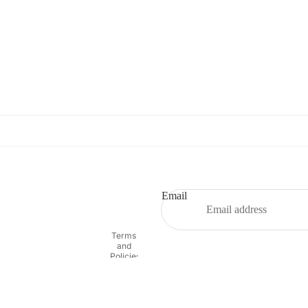
Refund policy
Privacy policy
Terms of service
Email
Shipping policy
Contact information
Terms
and
Policies