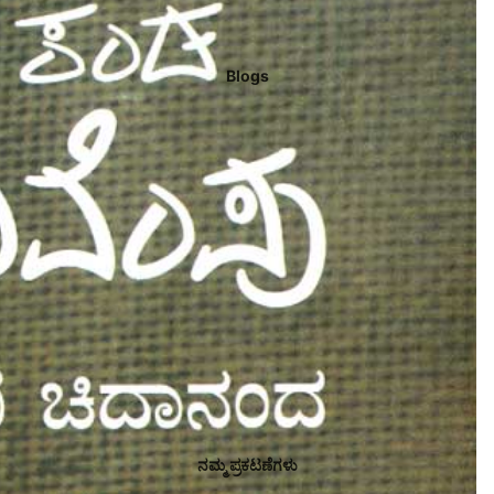
Blogs
ನಮ್ಮ ಪ್ರಕಟಣೆಗಳು