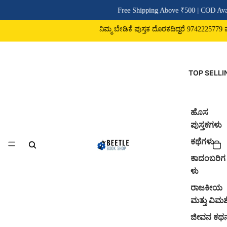
Free Shipping Above ₹500 | COD Avai
ನಿಮ್ಮ ಬೇಡಿಕೆ ಪುಸ್ತಕ ದೊರಕದಿದ್ದರೆ 9742225779 ವಾಟ
TOP SELLI
ಹೊಸ
ಪುಸ್ತಕಗಳು
ಕಥೆಗಳು
ಕಾದಂಬರಿಗ
ಳು
ರಾಜಕೀಯ
ಮತ್ತು ವಿಮರ್
ಜೀವನ ಕಥ