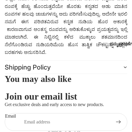
ರೂಪಕ್ಕೆ ಹೆಚ್ಚು
ಹೊಂದುತ್ತವೆಯೇ ಹೊರತು
ಕನ್ನಡದ ಆಡು ಮಾತಿನ
ರೂಪಗಳ ಹಲವು ಚಾಚುಗಳನ್ನು ಅದು ಪರಿಗಣಿಸುವುದಿಲ್ಲ. ಅದೇನೇ ಇರಲಿ
ನಮಗೆ ಈಗ ಪರಿಚಿತವಿರುವ ಕನ್ನಡ ನುಡಿಯ ಹೊರ ಆಕಾರಕ್ಕೆ
ಕಾರಣವಾಗುವ ಅಂತಸ್ಥ ರೂಪವನ್ನು ಅರಿತುಕೊಳ್ಳುವ ಪ್ರಯತ್ನವನ್ನು ಇಲ್ಲಿ
ಮಾಡಲಾಗಿದೆ. ಈ ನಿಟ್ಟಿನಲ್ಲಿ ಕಳೆದ ಮುಕ್ಕಾಲು ಶತಮಾನದಿಂದ
ನಮ್ಮ ಪ್ರಕಟಣೆ
ನೆಲೆಗೊಂಡಿರುವ ನುಡಿಯರಿಮೆಯ ಹೊಸ ತಾತ್ವಿಕ ಚೌಕಟ್ಟನ್ನು ಇಲ್ಲಿನ
ಬರಹಗಳು ಅನುಸರಿಸಿವೆ.
Shipping Policy
You may also like
Join our email list
Refund policy
Get exclusive deals and early access to new products.
Privacy policy
Email
Terms of service
Shipping policy