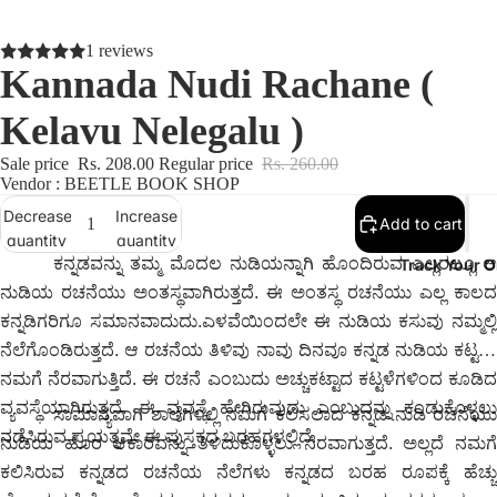
1 reviews
Kannada Nudi Rachane (
Kelavu Nelegalu )
Sale price
Rs. 208.00
Regular price
Rs. 260.00
Vendor : BEETLE BOOK SHOP
Decrease
Increase
Add to cart
quantity
quantity
ಕನ್ನಡವನ್ನು ತಮ್ಮ ಮೊದಲ ನುಡಿಯನ್ನಾಗಿ ಹೊಂದಿರುವ ಎಲ್ಲರಲ್ಲೂ
ಆ
Track Your O
ನುಡಿಯ ರಚನೆಯು ಅಂತಸ್ಥವಾಗಿರುತ್ತದೆ. ಈ ಅಂತಸ್ಥ ರಚನೆಯು ಎಲ್ಲ ಕಾಲದ
ಕನ್ನಡಿಗರಿಗೂ ಸಮಾನವಾದುದು.ಎಳವೆಯಿಂದಲೇ ಈ ನುಡಿಯ ಕಸುವು ನಮ್ಮಲ್ಲಿ
ನೆಲೆಗೊಂಡಿರುತ್ತದೆ. ಆ ರಚನೆಯ ತಿಳಿವು ನಾವು ದಿನವೂ ಕನ್ನಡ ನುಡಿಯ ಕಟ್ಟಲು
ನಮಗೆ ನೆರವಾಗುತ್ತಿದೆ
. ಈ ರಚನೆ ಎಂಬುದು ಅಚ್ಚುಕಟ್ಟಾದ ಕಟ್ಟಳೆಗಳಿಂದ ಕೂಡಿದ
ವ್ಯವಸ್ಥೆಯಾಗಿರುತ್ತದೆ. ಈ ವ್ಯವಸ್ಥೆ ಹೇಗಿರುವುದು ಎಂಬುದನ್ನು ಕಂಡುಕೊಳ್ಳಲು
ಸಾಮಾನ್ಯವಾಗಿ ಶಾಲೆಗಳಲ್ಲಿ ನಮಗೆ ಕಲಿಸಲಾದ ಕನ್ನಡ ನುಡಿ ರಚನೆಯು
ನಡೆಸಿರುವ ಪ್ರಯತ್ನವೇ ಈ ಪುಸ್ತಕದ ಬರಹಗಳಲ್ಲಿದೆ.
ನುಡಿಯ ಹೊರ ಆಕಾರವನ್ನು ತಿಳಿದುಕೊಳ್ಳಲು ನೆರವಾಗುತ್ತದೆ. ಅಲ್ಲದೆ ನಮಗೆ
ಕಲಿಸಿರುವ ಕನ್ನಡದ ರಚನೆಯ ನೆಲೆಗಳು ಕನ್ನಡದ ಬರಹ ರೂಪಕ್ಕೆ ಹೆಚ್ಚು