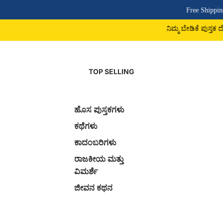
Free Shipping Above ₹5
ನಿಮ್ಮ ಬೇಡಿಕೆ ಪುಸ್ತಕ ದೊರಕದಿದ್ದರೆ 9
TOP SELLING
ಹೊಸ ಪುಸ್ತಕಗಳು
ಕಥೆಗಳು
ಕಾದಂಬರಿಗಳು
ರಾಜಕೀಯ ಮತ್ತು
ವಿಮರ್ಶೆ
ಜೀವನ ಕಥನ