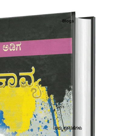
Blogs
ನಮ್ಮ ಪ್ರಕಟಣೆಗಳು