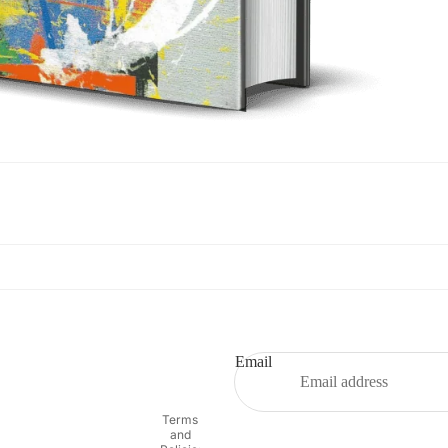
Refund policy
Privacy policy
Terms of service
Email
Shipping policy
Contact information
Terms
and