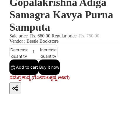
Gopalakrishna Adiga
Samagra Kavya Purna
Samputa
Sale price
Rs. 660.00
Regular price
Rs. 750.00
Vendor : Beetle Bookstore
Decrease
Increase
quantity
quantity
Add to cart
Buy it now
ಸಮಗ್ರ ಕಾವ್ಯ (ಗೋಪಾಲಕೃಷ್ನ ಅಡಿಗ)