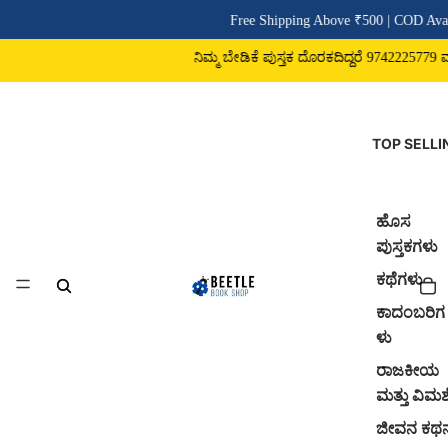
Free Shipping Above ₹500 | COD Avail
ನಿಮ್ಮ ಬೇಡಿಕೆ ಪುಸ್ತಕ ದೊರಕದಿದ್ದರೆ 9742225779 ವಾಟ್
TOP SELLI
ಹೊಸ
ಪುಸ್ತಕಗಳು
ಕಥೆಗಳು
ಕಾದಂಬರಿಗ
ಳು
ರಾಜಕೀಯ
ಮತ್ತು ವಿಮರ್
ಜೀವನ ಕಥ