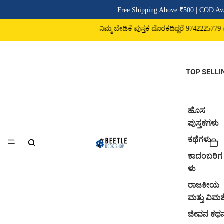
Free Shipping Above ₹500 | COD Ava
ನಿಮ್ಮ ಬೇಡಿಕೆ ಪುಸ್ತಕ ದೊರಕದಿದ್ದರೆ 9742225779 ವಾ
TOP SELLI
ಹೊಸ
ಪುಸ್ತಕಗಳು
ಕಥೆಗಳು
ಕಾದಂಬರಿಗ
ಳು
ರಾಜಕೀಯ
ಮತ್ತು ವಿಮರ್
ಜೀವನ ಕಥ