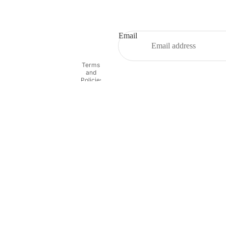
Refund policy
Privacy policy
Terms of service
Email
Shipping policy
Contact information
Terms
and
Policies