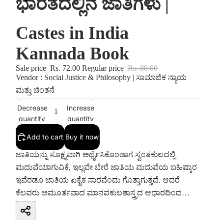
ಭಾರತದಲ್ಲಿನ ಜಾತಿಗಳು |
Castes in India
Kannada Book
Sale price
Rs. 72.00
Regular price
Rs. 80.00
Vendor : Social Justice & Philosophy | ಸಾಮಾಜಿಕ ನ್ಯಾಯ
ಮತ್ತು ಚಿಂತನೆ
Decrease
Increase
quantity
quantity
Add to cart
Buy it now
ಜಾತಿಯನ್ನು ಸೂಕ್ಷ್ಮವಾಗಿ ಅರ್ಥೈಸಿಕೊಂಡಾಗ ಸ್ವಂತಕುಲದಲ್ಲಿ
ಮದುವೆಯಾಗುವಿಕೆ, ಇಲ್ಲವೇ ಬೇರೆ ಜಾತಿಯ ಮದುವೆಯ ಬಹಿಷ್ಕಾರ
ಇವೆರಡೂ ಜಾತಿಯ ಏಕೈಕ ಸಾರವೆಂದು ಗೊತ್ತಾಗುತ್ತದೆ. ಆದರೆ
ಕೆಲವರು ಅಮೂರ್ತವಾದ ಮಾನವಕುಲಶಾಸ್ತ್ರದ ಆಧಾರದಿಂದ
ಇದನ್ನು ಒಪ್ಪದಿರಬಹುದು. ಕಾರಣವೆಂದರೆ, ಜಾತಿಯ ಸಮಸ್ಯೆಯೇ
ಹುಟ್ಟಲು ಅವಕಾಶ ಕೊಡದಂತಹ ಸ್ವಂತಕುಲ ಮದುವೆಯಾಗುವ