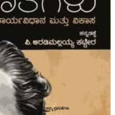
Blogs
ನಮ್ಮ ಪ್ರಕಟಣೆಗಳು