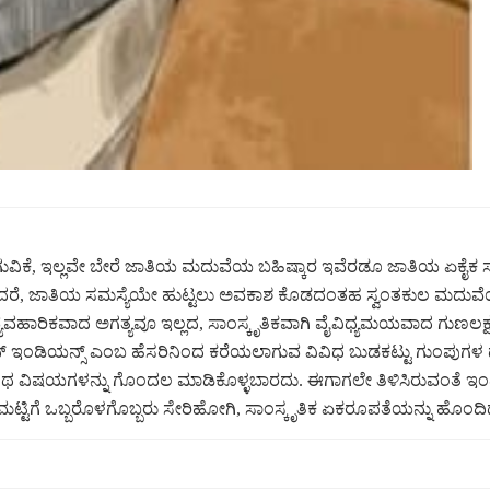
ಯಾಗುವಿಕೆ, ಇಲ್ಲವೇ ಬೇರೆ ಜಾತಿಯ ಮದುವೆಯ ಬಹಿಷ್ಕಾರ ಇವೆರಡೂ ಜಾತಿಯ ಏಕೈಕ 
ೆಂದರೆ, ಜಾತಿಯ ಸಮಸ್ಯೆಯೇ ಹುಟ್ಟಲು ಅವಕಾಶ ಕೊಡದಂತಹ ಸ್ವಂತಕುಲ ಮದುವ
ರಿಗೆ ವ್ಯವಹಾರಿಕವಾದ ಅಗತ್ಯವೂ ಇಲ್ಲದ, ಸಾಂಸ್ಕೃತಿಕವಾಗಿ ವೈವಿಧ್ಯಮಯವಾದ ಗುಣ
್ ಇಂಡಿಯನ್ಸ್ ಎಂಬ ಹೆಸರಿನಿಂದ ಕರೆಯಲಾಗುವ ವಿವಿಧ ಬುಡಕಟ್ಟು ಗುಂಪುಗಳ ದೃಷ್ಟ
ವು ಇಂಥ ವಿಷಯಗಳನ್ನು ಗೊಂದಲ ಮಾಡಿಕೊಳ್ಳಬಾರದು. ಈಗಾಗಲೇ ತಿಳಿಸಿರುವಂತೆ 
 ಒಬ್ಬರೊಳಗೊಬ್ಬರು ಸೇರಿಹೋಗಿ, ಸಾಂಸ್ಕೃತಿಕ ಏಕರೂಪತೆಯನ್ನು ಹೊಂದಿದ್ದ