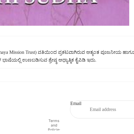
inmaya Mission Trust) ವತಿಯಿಂದ ಪ್ರಕಟವಾಗಿರುವ ಅತ್ಯಂತ ಪೂಜನೀಯ ಹಾಗೂ ಆಧ್
ೆಯಲ್ಲಿ ಉಣಬಡಿಸುವ ಶ್ರೇಷ್ಠ ಆಧ್ಯಾತ್ಮಿಕ ಕೈಪಿಡಿ ಇದು.
Refund policy
Privacy policy
Terms of service
Email
Shipping policy
Contact information
Terms
and
Policies