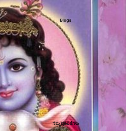
Blogs
ನಮ್ಮ ಪ್ರಕಟಣೆಗಳು