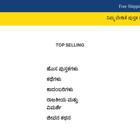
Free Shipping Above ₹500 | CO
ನಿಮ್ಮ ಬೇಡಿಕೆ ಪುಸ್ತಕ ದೊರಕದಿದ್ದರೆ 974222577
TOP SELLING
ಹೊಸ ಪುಸ್ತಕಗಳು
ಕಥೆಗಳು
ಕಾದಂಬರಿಗಳು
ರಾಜಕೀಯ ಮತ್ತು
ವಿಮರ್ಶೆ
ಜೀವನ ಕಥನ