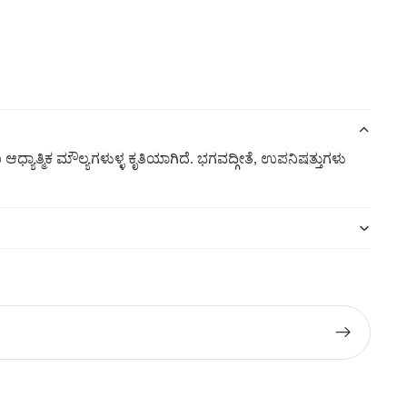
ಯಾತ್ಮಿಕ ಮೌಲ್ಯಗಳುಳ್ಳ ಕೃತಿಯಾಗಿದೆ. ಭಗವದ್ಗೀತೆ, ಉಪನಿಷತ್ತುಗಳು