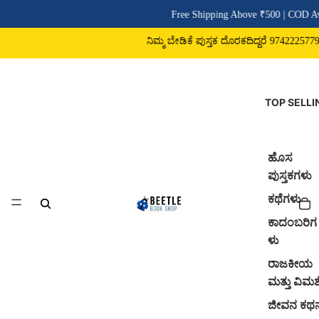
Free Shipping Above ₹500 | COD Ava
ನಿಮ್ಮ ಬೇಡಿಕೆ ಪುಸ್ತಕ ದೊರಕದಿದ್ದರೆ 9742225779 ವ
TOP SELLI
ಹೊಸ
ಪುಸ್ತಕಗಳು
ಕಥೆಗಳು
ಕಾದಂಬರಿಗ
ಳು
ರಾಜಕೀಯ
ಮತ್ತು ವಿಮರ್
ಜೀವನ ಕಥ