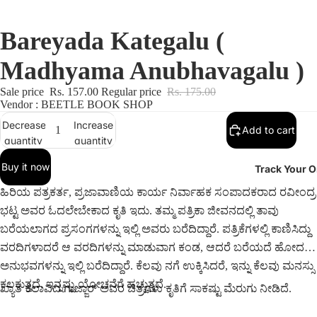
Bareyada Kategalu (
Madhyama Anubhavagalu )
Sale price
Rs. 157.00
Regular price
Rs. 175.00
Vendor : BEETLE BOOK SHOP
Decrease
Increase
Add to cart
quantity
quantity
Buy it now
Track Your O
ಹಿರಿಯ ಪತ್ರಕರ್ತ, ಪ್ರಜಾವಾಣಿಯ ಕಾರ್ಯ ನಿರ್ವಾಹಕ ಸಂಪಾದಕರಾದ ರವೀಂದ್ರ
ಭಟ್ಟ ಅವರ ಓದಲೇಬೇಕಾದ ಕೃತಿ ಇದು. ತಮ್ಮ ಪತ್ರಿಕಾ ಜೀವನದಲ್ಲಿ ತಾವು
ಬರೆಯಲಾಗದ ಪ್ರಸಂಗಗಳನ್ನು ಇಲ್ಲಿ ಅವರು ಬರೆದಿದ್ದಾರೆ. ಪತ್ರಿಕೆಗಳಲ್ಲಿ ಕಾಣಿಸಿದ್ದು
ವರದಿಗಳಾದರೆ ಆ ವರದಿಗಳನ್ನು ಮಾಡುವಾಗ ಕಂಡ, ಆದರೆ ಬರೆಯದೆ ಹೋದ
ಅನುಭವಗಳನ್ನು ಇಲ್ಲಿ ಬರೆದಿದ್ದಾರೆ. ಕೆಲವು ನಗೆ ಉಕ್ಕಿಸಿದರೆ, ಇನ್ನು ಕೆಲವು ಮನಸ್ಸು
ಕಲಕುತ್ತದೆ, ಇನ್ನಷ್ಟು ಯೋಚನೆಗೆ ಹಚ್ಚುತ್ತದೆ.
ಖ್ಯಾತ ಕಲಾವಿದ ಗುಜ್ಜಾರ್ ಅವರ ಚಿತ್ರಗಳು ಕೃತಿಗೆ ಸಾಕಷ್ಟು ಮೆರುಗು ನೀಡಿದೆ.