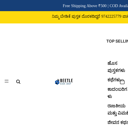
Free Shipping Above ₹500 | COD Availa
ನಿಮ್ಮ ಬೇಡಿಕೆ ಪುಸ್ತಕ ದೊರಕದಿದ್ದರೆ 9742225779 ವಾಟ್ಸಾ
TOP SELLI
ಹೊಸ
ಪುಸ್ತಕಗಳು
ಕಥೆಗಳು
ಕಾದಂಬರಿಗ
ಳು
ರಾಜಕೀಯ
ಮತ್ತು ವಿಮರ್
ಜೀವನ ಕಥ