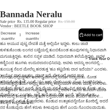
Bannada Neralu
Sale price
Rs. 135.00
Regular price
Rs. 150.00
Vendor : BEETLE BOOK SHOP
Decrease
Increase
Add to cart
quantity
quantity
ಹೂ ಆಯುವ ಪುಟ್ಟ ದೇವತೆ ಮತ್ತೆ ಅಲ್ಲಿಯೇ ಇದ್ದಳು. ಕಾಲು ಚಾಚಿ
ಕುಳಿತುಕೊಂಡು ಲಂಗದ ಬಟ್ಟೆಯಲ್ಲಿ ತುಂಬಿಕೊಂಡ ಹೂವುಗಳನ್ನು ನಿಧಾನವಾಗಿ
ಮಗುಚುತ್ತಿದ್ದಳು. ಕಾಲಿನ ಸಪ್ಪಳ ಮಾಡಿದೆ. ನಿಧಾನವಾಗಿ ತಲೆಯೆತ್ತಿದಳು. ಅವಳ
Track Your O
ಕಣ್ಣಿನಿಂದ ಹೂಗಳು ಉದುರಲಾರಂಭಿಸಿದವು. ಅವಳು ಅದನ್ನು ಅಂಗದಲ್ಲಿ
ತುಂಬುತ್ತ ನೆಲದ ಮೇಲೆಲ್ಲ ಹರಡುತ್ತ 'ಹೂ ಕಟ್ಟಬೇಕು ದಾರ ಇದೆಯಾ?' ಎಂದಳು.
'ಅಯ್ಯೋ' ದಾರ ಇಲ್ಲವಲ್ಲ. ಮಾಸ್ಕ್ ಇದೆ. ಬೇಕುಂದ್ರೆ ಅದರ ದಾರ
ಗೊಂದಲದಲ್ಲಿದ್ದಾಗಲೇ ಅವಳಿದ್ದ ಜಾಗದಲ್ಲಿ ಏನೋ ಸದ್ದಾಯಿತು. ನೋಡ
ಹರಿದುಕೊಡುತ್ತೇನೆ' ಎಂದೆ. 'ನೂ ಅದು ಬೇಡ' ಎಂದು ಮುಖ ಸಿಂಡರಿಸಿದಳು.
ನೋಡುತ್ತಿದ್ದಂತೆಯೇ ಅಲ್ಲಿದ್ದ ಹೂಗಳೆಲ್ಲ ಕಣ್ಮರೆಯಾಗಿ ಅವಳು ಮಾತ್ರ ಉಳಿದಳು.
'ಮತ್ತೇನು ಬೇಕು?' ಎಂದೆ. ನಿನ್ನ ಮೈಯ ಸರ ಕೊಡು, ನಿನ್ನ ಕರುಳು ಕೊಡು. ಹೂ
ಮರುಕ್ಷಣವೇ ಹೂವಿನ ಗುಪ್ಪೆಯಿದ್ದ ಜಾಗದಲ್ಲಿ ಅವಳೇ ಒಂದು ಹೂವಾಗಿ ಮೂಡಿ
ಪೋಣಿಸಲು ' ಎಂದಳು. ಅಷ್ಟೆ ತಾನೆ ನಾನು ರೆಡಿ' ಎಂದೆ. 'ಹೌದಾ ಕೊಡು
ಗಾಳಿಯಲ್ಲಿ ತೇಲುತ್ತ ತೇಲುತ್ತ ಸಾಗಿ ರಸ್ತೆಯಂಚಿಗೆ ತಲುಪಿ ತಿರುವಿಗೆ ಹೊರಳಿ
ಹಾಗಾದರೆ' ಎನ್ನುತ್ತ ಕೈ ಚಾಚಿದಳು. ಕೊಡುವ ಉತ್ಸಾಹವನ್ನೇನೋ ತೋರಿದ್ದೆ. ಆದರೆ
ತಟಕ್ಕನೆ ಕಣ್ಮರೆಯಾದಳು.
ನರ ಕೊಡುವುದು ಹೇಗೆ ಕರುಳು ಕೀಳುವುದು ಹೇಗೆ ಎಂದು ಗೊಂದಲವಾಯಿತು.