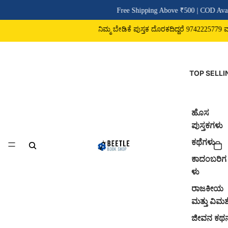
Free Shipping Above ₹500 | COD Avail
ನಿಮ್ಮ ಬೇಡಿಕೆ ಪುಸ್ತಕ ದೊರಕದಿದ್ದರೆ 9742225779 ವಾಟ್
TOP SELLI
ಹೊಸ
ಪುಸ್ತಕಗಳು
ಕಥೆಗಳು
ಕಾದಂಬರಿಗ
ಳು
ರಾಜಕೀಯ
ಮತ್ತು ವಿಮರ್
ಜೀವನ ಕಥ