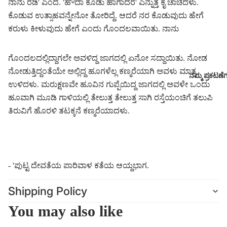
ನಾನು ರೆಡಿ' ಎಂದೆ. 'ಹೌದಾ ಕೊಡು ಹಾಗಾದರೆ' ಎನ್ನುತ್ತ ಕೈ ಚಾಚಿದಳು.
ಕೊಡುವ ಉತ್ಸಾಹವನ್ನೇನೋ ತೋರಿದ್ದೆ. ಆದರೆ ನರ ಕೊಡುವುದು ಹೇಗೆ
ಕರುಳು ಕೀಳುವುದು ಹೇಗೆ ಎಂದು ಗೊಂದಲವಾಯಿತು. ನಾನು
ಗೊಂದಲದಲ್ಲಿದ್ದಾಗಲೇ ಅವಳಿದ್ದ ಜಾಗದಲ್ಲಿ ಏನೋ ಸದ್ದಾಯಿತು. ನೋಡ
ನೋಡುತ್ತಿದ್ದಂತೆಯೇ ಅಲ್ಲಿದ್ದ ಹೂಗಳೆಲ್ಲ ಕಣ್ಮರೆಯಾಗಿ ಅವಳು ಮಾತ್ರ
ನಮ್ಮ ಪ್ರಕಟಣೆ
ಉಳಿದಳು. ಮರುಕ್ಷಣವೇ ಹೂವಿನ ಗುಪ್ಪೆಯಿದ್ದ ಜಾಗದಲ್ಲಿ ಅವಳೇ ಒಂದು
ಹೂವಾಗಿ ಮೂಡಿ ಗಾಳಿಯಲ್ಲಿ ತೇಲುತ್ತ ತೇಲುತ್ತ ಸಾಗಿ ರಸ್ತೆಯಂಚಿಗೆ ತಲುಪಿ
ತಿರುವಿಗೆ ಹೊರಳಿ ತಟಕ್ಕನೆ ಕಣ್ಮರೆಯಾದಳು.
- 'ಪುಟ್ಟ ದೇವತೆಯ ಪಾರಿವಾಳ ಕತೆಯ ಆಯ್ದಭಾಗ.
Shipping Policy
You may also like