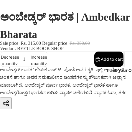
ಅಂಬೇಡ್ಕರ್ ಭಾರತ | Ambedkar
Bharata
Sale price
Rs. 315.00
Regular price
Rs. 350.00
Vendor : BEETLE BOOK SHOP
Decrease
Increase
Add to cart
quantity
quantity
ಅಂಬೇಡ್ಕರ್ ಭಾರತ’ ಲೇಖಕ ಎಚ್.ಟಿ. ಪೋತೆ ಅವರ ಕೃತಿ. ಇಲ್ಲಿ ಅಂಬೇಡ್ಕರ್
Track Your O
ಚಿಂತನೆ ಹಾಗೂ ಅವರ ಸಮಕಾಲೀನರ ಚಿಂತನೆಗಳನ್ನು ತೌಲನಿಕವಾಗಿ ಅಭ್ಯಾಸ
ಮಾಡಲಾಗಿದೆ. ಅಂಬೇಡ್ಕರ್ ಪೂರ್ವ ಭಾರತ, ಅಂಬೇಡ್ಕರ್ ಭಾರತ ಹಾಗೂ
ಅಂಬೇಡ್ಕರೋತ್ತರ ಭಾರತದ ಕುರಿತು ವ್ಯಾಪಕ ಚರ್ಚೆಗಳಿವೆ. ವ್ಯಾಪಕ ಓದು, ತರ್ಕ
ಬದ್ಧ ಹಾಗೂ ವಸ್ತು ನಿಷ್ಠ ವಿಶ್ಲೇಷಣೆ, ನಿರರ್ಗಳವಾದ ಭಾಷಾ ಬಳಕೆ, ಗೊಂದಲ ರಹಿತ
ನಿರೂಪಣೆ ಎಲ್ಲವೂ ಈ ಕೃತಿಯ ಮೌಲ್ಯವನ್ನು ಹೆಚ್ಚಿಸಿವೆ. ದಲಿತ ಲೋಕದ
ತಲ್ಲಣಗಳನ್ನು ವಿಭಿನ್ನ ದೃಷ್ಠಿಕೋನದಿಂದ ಚರ್ಚಿಸಿರುವುದು ಈ ಪುಸ್ತಕದ
ಮತ್ತೊಂದು ವಿಶೇಷ. ಈ ಕೃತಿಗೆ ಕರ್ನಾಟಕ ಸಾಹಿತ್ಯ ಅಕಾಡೆಮಿಯಿಂದ 2017ನೇ
ಸಾಲಿನ ಪುಸ್ತಕ ಬಹುಮಾನ ಲಭಿಸಿದೆ.