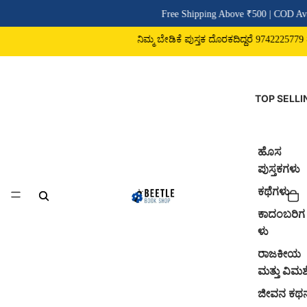
Free Shipping Above ₹500 | COD Ava
ನಿಮ್ಮ ಬೇಡಿಕೆ ಪುಸ್ತಕ ದೊರಕದಿದ್ದರೆ 9742225779 ವಾ
TOP SELLI
ಹೊಸ
ಪುಸ್ತಕಗಳು
ಕಥೆಗಳು
ಕಾದಂಬರಿಗ
ಳು
ರಾಜಕೀಯ
ಮತ್ತು ವಿಮರ್
ಜೀವನ ಕಥ