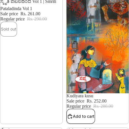
Sold out
ಸ್ಮೃತಿ ಪಟಲದಿಂದ Vol 1 | Smriti
Pataladinda Vol 1
Sale price
Rs. 261.00
Regular price
Rs. 290.00
Sold out
10% OFF
Kudiyara kusu
Sale price
Rs. 252.00
Regular price
Rs. 280.00
Add to cart