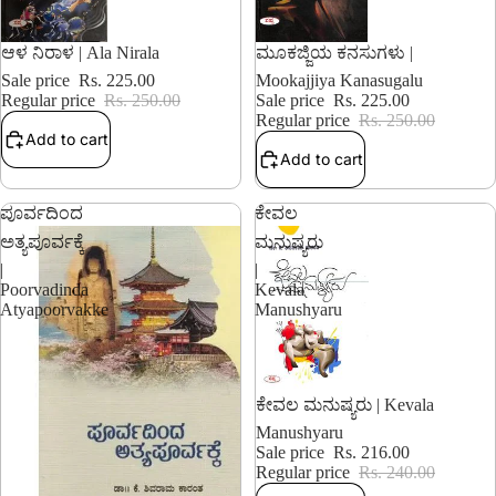
10% OFF
10% OFF
ಆಳ ನಿರಾಳ | Ala Nirala
ಮೂಕಜ್ಜಿಯ ಕನಸುಗಳು |
Sale price
Rs. 225.00
Mookajjiya Kanasugalu
Regular price
Rs. 250.00
Sale price
Rs. 225.00
Regular price
Rs. 250.00
Add to cart
Add to cart
ಪೂರ್ವದಿಂದ
ಕೇವಲ
ಅತ್ಯಪೂರ್ವಕ್ಕೆ
ಮನುಷ್ಯರು
|
|
Poorvadinda
Kevala
Atyapoorvakke
Manushyaru
10% OFF
ಕೇವಲ ಮನುಷ್ಯರು | Kevala
Manushyaru
Sale price
Rs. 216.00
Regular price
Rs. 240.00