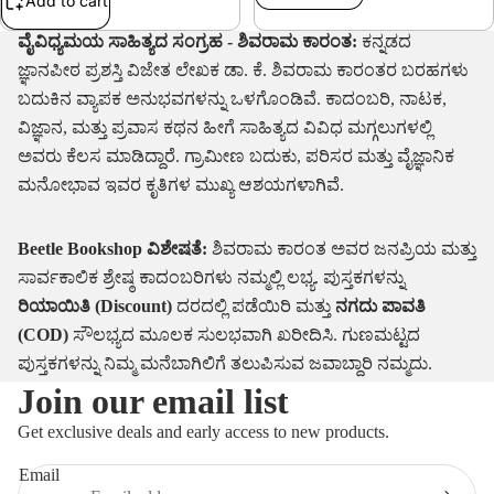
Add to cart
ವೈವಿಧ್ಯಮಯ ಸಾಹಿತ್ಯದ ಸಂಗ್ರಹ - ಶಿವರಾಮ ಕಾರಂತ:
ಕನ್ನಡದ
ಜ್ಞಾನಪೀಠ ಪ್ರಶಸ್ತಿ ವಿಜೇತ ಲೇಖಕ ಡಾ. ಕೆ. ಶಿವರಾಮ ಕಾರಂತರ ಬರಹಗಳು
ಬದುಕಿನ ವ್ಯಾಪಕ ಅನುಭವಗಳನ್ನು ಒಳಗೊಂಡಿವೆ. ಕಾದಂಬರಿ, ನಾಟಕ,
ವಿಜ್ಞಾನ, ಮತ್ತು ಪ್ರವಾಸ ಕಥನ ಹೀಗೆ ಸಾಹಿತ್ಯದ ವಿವಿಧ ಮಗ್ಗಲುಗಳಲ್ಲಿ
ಅವರು ಕೆಲಸ ಮಾಡಿದ್ದಾರೆ. ಗ್ರಾಮೀಣ ಬದುಕು, ಪರಿಸರ ಮತ್ತು ವೈಜ್ಞಾನಿಕ
ಮನೋಭಾವ ಇವರ ಕೃತಿಗಳ ಮುಖ್ಯ ಆಶಯಗಳಾಗಿವೆ.
Beetle Bookshop ವಿಶೇಷತೆ:
ಶಿವರಾಮ ಕಾರಂತ ಅವರ ಜನಪ್ರಿಯ ಮತ್ತು
ಸಾರ್ವಕಾಲಿಕ ಶ್ರೇಷ್ಠ ಕಾದಂಬರಿಗಳು ನಮ್ಮಲ್ಲಿ ಲಭ್ಯ. ಪುಸ್ತಕಗಳನ್ನು
ರಿಯಾಯಿತಿ (Discount)
ದರದಲ್ಲಿ ಪಡೆಯಿರಿ ಮತ್ತು
ನಗದು ಪಾವತಿ
(COD)
ಸೌಲಭ್ಯದ ಮೂಲಕ ಸುಲಭವಾಗಿ ಖರೀದಿಸಿ. ಗುಣಮಟ್ಟದ
ಪುಸ್ತಕಗಳನ್ನು ನಿಮ್ಮ ಮನೆಬಾಗಿಲಿಗೆ ತಲುಪಿಸುವ ಜವಾಬ್ದಾರಿ ನಮ್ಮದು.
Join our email list
Refund policy
Privacy policy
Get exclusive deals and early access to new products.
Terms of service
Email
Shipping policy