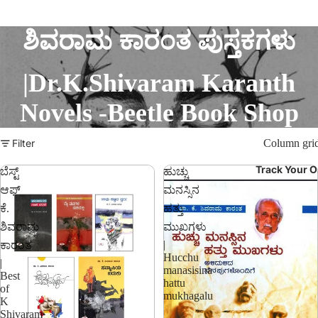
ಶಿವರಾಮ ಕಾರಂತ ಪುಸ್ತಕಗಳು
|Dr.K.Shivaram Karanth
Novels -Beetle Book Shop
Filter
Column gri
Track Your O
ಬೆಸ್ಟ್
ಹುಚ್ಚು
ಆಫ್
ಮನಸ್ಸಿನ
ಕೆ.
ಹತ್ತು
ಶಿವರಾಮ
ಮುಖಗಳು
|
ಕಾರಂತ
Hucchu
|
manasisina
Best
hattu
of
mukhagalu
K
Shivaram