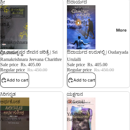
ಶ್ರೀ
ಔದಾರ್ಯದ
ರಾಮಕೃಷ್ಣರ
ಉರುಳಲ್ಲಿ
|
ಜೀವನ
Oudaryada
ಚರಿತ್ರೆ
Urulalli
More
|
Sri
Ramakrishnara
Jeevana
10% OFF
10% OFF
ಶ್ರೀ ರಾಮಕೃಷ್ಣರ ಜೀವನ ಚರಿತ್ರೆ | Sri
ಔದಾರ್ಯದ ಉರುಳಲ್ಲಿ | Oudaryada
Charithre
Ramakrishnara Jeevana Charithre
Urulalli
Sale price
Rs. 405.00
Sale price
Rs. 405.00
Regular price
Rs. 450.00
Regular price
Rs. 450.00
Add to cart
Add to cart
ಸಿರಿಗನ್ನಡ
ಯಕ್ಷಗಾನ
ಅರ್ಥಕೋಶ
ಬಯಲಾಟ
|
|
Sirigannada
Yakshagana
Arthakosha
Bayalata