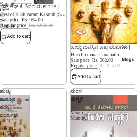
Karanth
10% OFF
ಬೆಸ್ಟ್ ಆಫ್ ಕೆ. ಶಿವರಾಮ ಕಾರಂತ |
(Set
Best of K Shivaram Karanth (Set
of
of 5 Books)
Sale price
Rs. 954.00
5
Regular price
Rs. 1,060.00
Books)
Add to cart
10% OFF
ಹುಚ್ಚು ಮನಸ್ಸಿನ ಹತ್ತು ಮುಖಗಳು |
Hucchu manasisina hattu
Blogs
mukhagalu
Sale price
Rs. 562.00
Regular price
Rs. 625.00
Add to cart
ಹುಚ್ಚು
ಮರಳಿ
ಮನಸ್ಸಿನ
ಮಣ್ಣಿಗೆ
|
ಹತ್ತು
Marali
ಮುಖಗಳು
Mannige
|
Huchu
Manassina