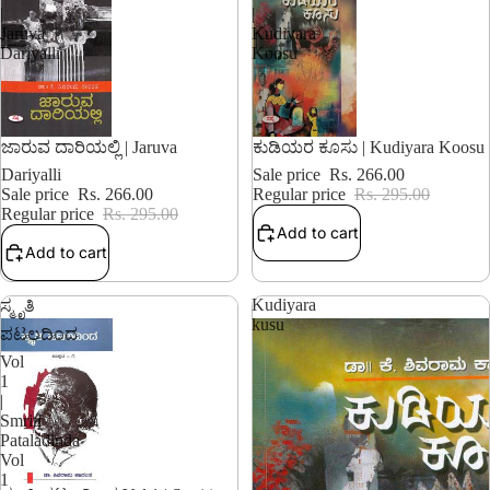
|
|
Jaruva
Kudiyara
Dariyalli
Koosu
9% OFF
9% OFF
ಜಾರುವ ದಾರಿಯಲ್ಲಿ | Jaruva
ಕುಡಿಯರ ಕೂಸು | Kudiyara Koosu
Dariyalli
Sale price
Rs. 266.00
Sale price
Rs. 266.00
Regular price
Rs. 295.00
Regular price
Rs. 295.00
Add to cart
Add to cart
Kudiyara
ಸ್ಮೃತಿ
kusu
ಪಟಲದಿಂದ
Vol
1
|
Smriti
Pataladinda
Vol
1