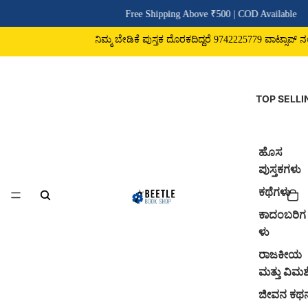
Free Shipping Above ₹500 | COD Available
ನಿಮ್ಮ ಬೇಡಿಕೆ ಪುಸ್ತಕ ದೊರಕದಿದ್ದರೆ 9742225779 ವಾಟ್ಸಾಪ್ ನಲ್ಲಿ ಸಂಪ
TOP SELLI
ಹೊಸ
ಪುಸ್ತಕಗಳು
ಕಥೆಗಳು
ಕಾದಂಬರಿಗ
ಳು
ರಾಜಕೀಯ
ಮತ್ತು ವಿಮರ್
ಜೀವನ ಕಥ