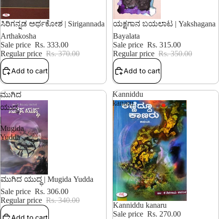
10% OFF
10% OFF
ಸಿರಿಗನ್ನಡ ಅರ್ಥಕೋಶ | Sirigannada
ಯಕ್ಷಗಾನ ಬಯಲಾಟ | Yakshagana
Arthakosha
Bayalata
Sale price
Rs. 333.00
Sale price
Rs. 315.00
Regular price
Rs. 370.00
Regular price
Rs. 350.00
Add to cart
Add to cart
Kanniddu
ಮುಗಿದ
kanaru
ಯುದ್ಧ
|
Mugida
Yudda
10% OFF
ಮುಗಿದ ಯುದ್ಧ | Mugida Yudda
Sale price
Rs. 306.00
Regular price
Rs. 340.00
10% OFF
Kanniddu kanaru
Sale price
Rs. 270.00
Add to cart