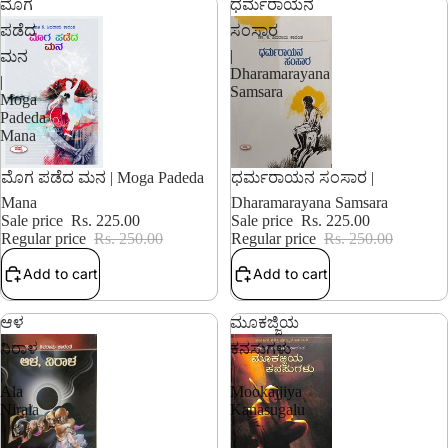
ಮೊಗ
ಧರ್ಮರಾಯನ
ಪಡೆದ
ಸಂಸಾರ
|
ಮನ
Dharamarayana
|
Samsara
Moga
Padeda
Mana
10% OFF
10% OFF
ಮೊಗ ಪಡೆದ ಮನ | Moga Padeda
ಧರ್ಮರಾಯನ ಸಂಸಾರ |
Mana
Dharamarayana Samsara
Sale price
Rs. 225.00
Sale price
Rs. 225.00
Regular price
Rs. 250.00
Regular price
Rs. 250.00
Add to cart
Add to cart
ಆಳ
ಮೂಕಜ್ಜಿಯ
ನಿರಾಳ
ಕನಸುಗಳು
|
|
Ala
Mookajjiya
Nirala
Kanasugalu