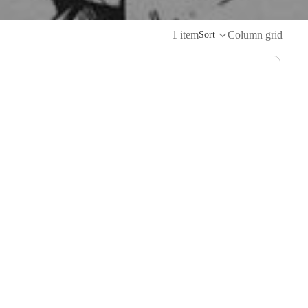
1 item
Column grid
Sort