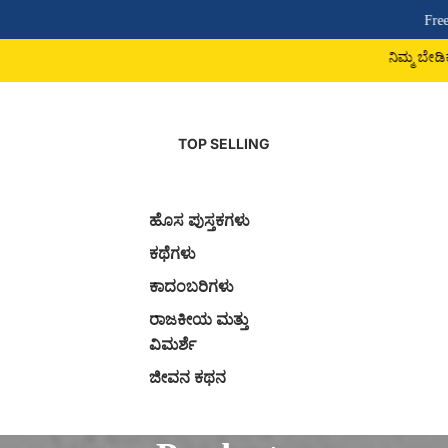
Free Shi
ನಿಮ್ಮ ಬೇಡಿಕೆ ಪುಸ
TOP SELLING
ಹೊಸ ಪುಸ್ತಕಗಳು
ಕಥೆಗಳು
ಕಾದಂಬರಿಗಳು
ರಾಜಕೀಯ ಮತ್ತು
ವಿಮರ್ಶೆ
ಜೀವನ ಕಥನ