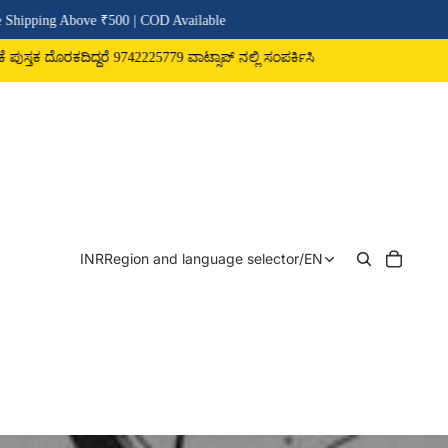
pping Above ₹500 | COD Available
್ತಕ ದೊರಕದಿದ್ದರೆ 9742225779 ವಾಟ್ಸಾಪ್ ನಲ್ಲಿ ಸಂಪರ್ಕಿಸಿ
INR
Region and language selector
/
EN