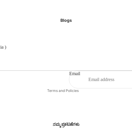
Blogs
ia )
Refund policy
Privacy policy
Terms of service
Shipping policy
Email
Contact information
Terms and Policies
ನಮ್ಮ ಪ್ರಕಟಣೆಗಳು