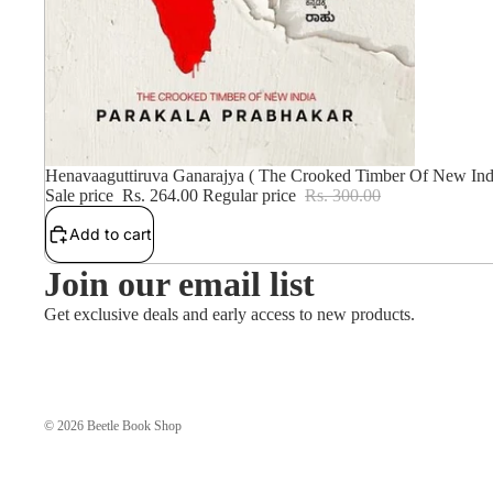
12% OFF
Henavaaguttiruva Ganarajya ( The Crooked Timber Of New Ind
Sale price
Rs. 264.00
Regular price
Rs. 300.00
Add to cart
Join our email list
Get exclusive deals and early access to new products.
© 2026
Beetle Book Shop